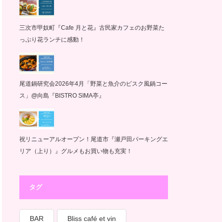
三次市甲奴町『Cafe 月と花』古民家カフェのお野菜た
っぷり花ランチに感動！
尾道鍋研究会2026年4月「野菜と魚介のビスク風鍋コー
ス」@向島『BISTRO SIMA亭』
祝リニューアルオープン！尾道市『瀬戸田パーキングエ
リア（上り）』グルメもお買い物も充実！
タグ
BAR
Bliss café et vin