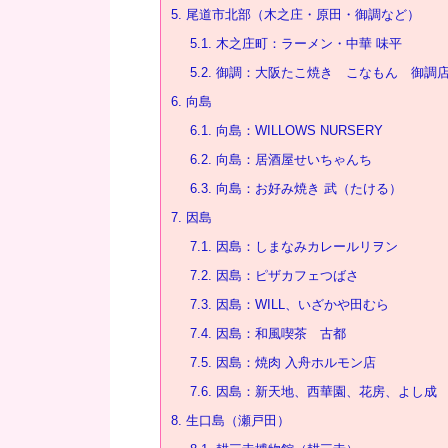
5.
尾道市北部（木之庄・原田・御調など）
5.1.
木之庄町：ラーメン・中華 味平
5.2.
御調：大阪たこ焼き こなもん 御調
6.
向島
6.1.
向島：WILLOWS NURSERY
6.2.
向島：居酒屋せいちゃんち
6.3.
向島：お好み焼き 武（たける）
7.
因島
7.1.
因島：しまなみカレールリヲン
7.2.
因島：ピザカフェつばさ
7.3.
因島：WILL、いざかや田むら
7.4.
因島：和風喫茶 古都
7.5.
因島：焼肉 入舟ホルモン店
7.6.
因島：新天地、西華園、花房、よし成
8.
生口島（瀬戸田）