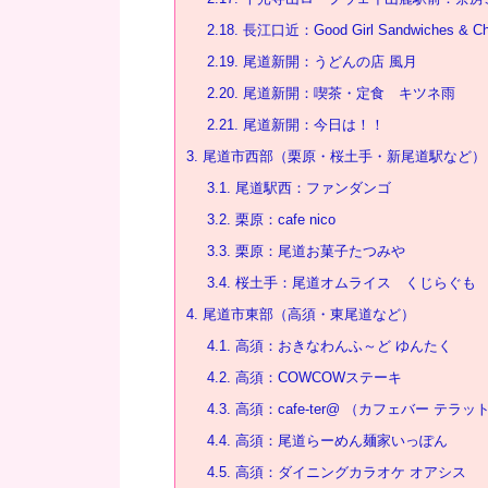
2.18.
長江口近：Good Girl Sandwiches & Chi
2.19.
尾道新開：うどんの店 風月
2.20.
尾道新開：喫茶・定食 キツネ雨
2.21.
尾道新開：今日は！！
3.
尾道市西部（栗原・桜土手・新尾道駅など）
3.1.
尾道駅西：ファンダンゴ
3.2.
栗原：cafe nico
3.3.
栗原：尾道お菓子たつみや
3.4.
桜土手：尾道オムライス くじらぐも
4.
尾道市東部（高須・東尾道など）
4.1.
高須：おきなわんふ～ど ゆんたく
4.2.
高須：COWCOWステーキ
4.3.
高須：cafe-ter@ （カフェバー テラッ
4.4.
高須：尾道らーめん麺家いっぽん
4.5.
高須：ダイニングカラオケ オアシス