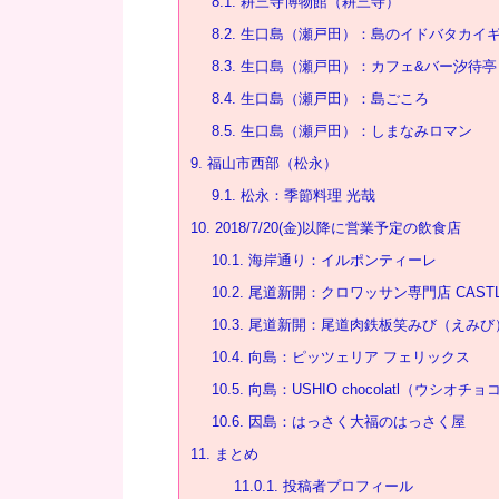
8.1.
耕三寺博物館（耕三寺）
8.2.
生口島（瀬戸田）：島のイドバタカイギ室 O
8.3.
生口島（瀬戸田）：カフェ&バー汐待亭
8.4.
生口島（瀬戸田）：島ごころ
8.5.
生口島（瀬戸田）：しまなみロマン
9.
福山市西部（松永）
9.1.
松永：季節料理 光哉
10.
2018/7/20(金)以降に営業予定の飲食店
10.1.
海岸通り：イルポンティーレ
10.2.
尾道新開：クロワッサン専門店 CAST
10.3.
尾道新開：尾道肉鉄板笑みび（えみび
10.4.
向島：ピッツェリア フェリックス
10.5.
向島：USHIO chocolatl（ウシオチ
10.6.
因島：はっさく大福のはっさく屋
11.
まとめ
11.0.1.
投稿者プロフィール