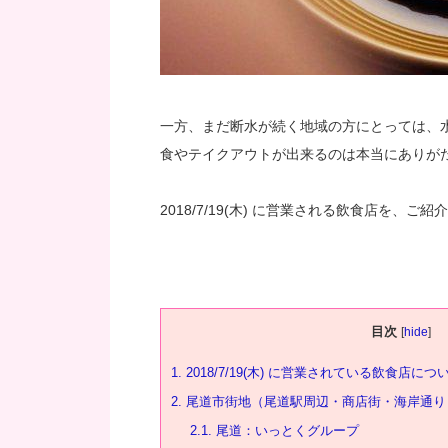
一方、まだ断水が続く地域の方にとっては、
食やテイクアウトが出来るのは本当にありが
2018/7/19(木) に営業される飲食店を、ご
目次
[
hide
]
1.
2018/7/19(木) に営業されている飲食店につ
2.
尾道市街地（尾道駅周辺・商店街・海岸通り
2.1.
尾道：いっとくグループ