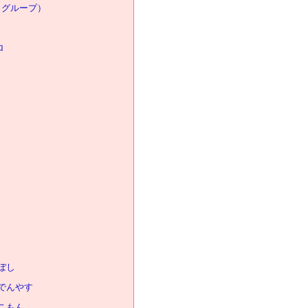
くグループ）
ロ
ぼし
でんやす
こもん