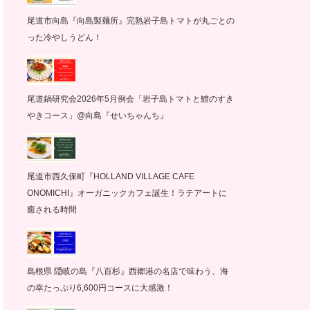
尾道市向島『向島製麺所』完熟岩子島トマトが丸ごとの
った冷やしうどん！
尾道鍋研究会2026年5月例会「岩子島トマトと鱧のすき
やきコース」@向島『せいちゃんち』
尾道市西久保町『HOLLAND VILLAGE CAFE
ONOMICHI』オーガニックカフェ誕生！ラテアートに
癒される時間
島根県 隠岐の島『八百杉』西郷港の名店で味わう、海
の幸たっぷり6,600円コースに大感激！