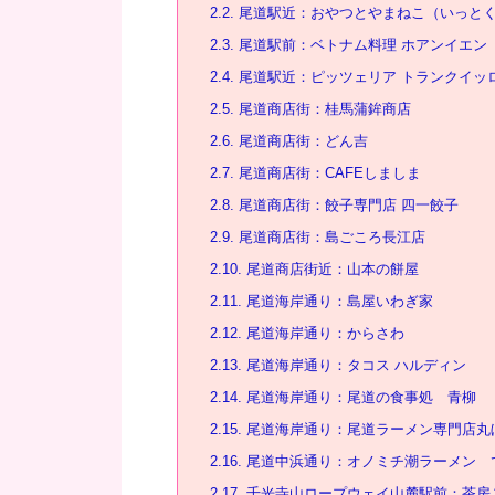
2.2.
尾道駅近：おやつとやまねこ（いっと
2.3.
尾道駅前：ベトナム料理 ホアンイエン
2.4.
尾道駅近：ピッツェリア トランクイッ
2.5.
尾道商店街：桂馬蒲鉾商店
2.6.
尾道商店街：どん吉
2.7.
尾道商店街：CAFEしましま
2.8.
尾道商店街：餃子専門店 四一餃子
2.9.
尾道商店街：島ごころ長江店
2.10.
尾道商店街近：山本の餅屋
2.11.
尾道海岸通り：島屋いわぎ家
2.12.
尾道海岸通り：からさわ
2.13.
尾道海岸通り：タコス ハルディン
2.14.
尾道海岸通り：尾道の食事処 青柳
2.15.
尾道海岸通り：尾道ラーメン専門店丸
2.16.
尾道中浜通り：オノミチ潮ラーメン 
2.17.
千光寺山ロープウェイ山麓駅前：茶房