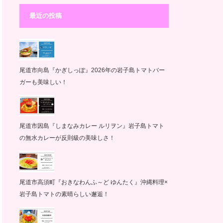
最近の投稿
尾道市向島『かぎしっぽ』2026年の岩子島トマトバー
ガーも美味しい！
尾道市因島『しまなみカレー ルリヲン』岩子島トマト
の無水カレーが反則級の美味しさ！
尾道市高須町『おきなわんふ～ど ゆんたく』沖縄料理×
岩子島トマトの素晴らしい邂逅！