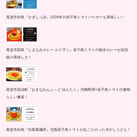
尾道市向島『かぎしっぽ』2026年の岩子島トマトバーガーも美味しい！
尾道市因島『しまなみカレー ルリヲン』岩子島トマトの無水カレーが反則
級の美味しさ！
尾道市高須町『おきなわんふ～ど ゆんたく』沖縄料理×岩子島トマトの素晴
らしい邂逅！
尾道市向島『向島製麺所』完熟岩子島トマトが丸ごとのった冷やしうどん！