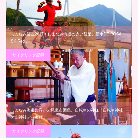
しまなみ縦走2017！しまなみ海道の赤い彗星、新車DE ROSA
SK Red …
サイクリング記録
しまなみ海道に浮かぶ尾道市因島、自転車の神様「自転車神社
大山神社」へ参拝！
サイクリング記録