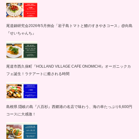
尾道鍋研究会2026年5月例会「岩子島トマトと鱧のすきやきコース」@向島
『せいちゃんち』
尾道市西久保町『HOLLAND VILLAGE CAFE ONOMICHI』オーガニックカ
フェ誕生！ラテアートに癒される時間
島根県 隠岐の島『八百杉』西郷港の名店で味わう、海の幸たっぷり6,600円
コースに大感激！