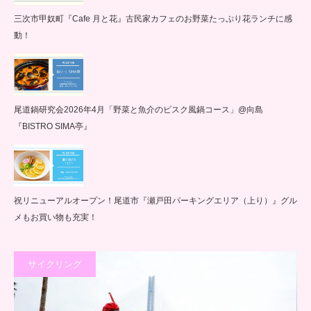
三次市甲奴町『Cafe 月と花』古民家カフェのお野菜たっぷり花ランチに感
動！
尾道鍋研究会2026年4月「野菜と魚介のビスク風鍋コース」@向島
『BISTRO SIMA亭』
祝リニューアルオープン！尾道市『瀬戸田パーキングエリア（上り）』グル
メもお買い物も充実！
サイクリング