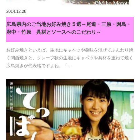
2014.12.28
広島県内のご当地お好み焼き５選～尾道・三原・因島・
府中・竹原 具材とソースへのこだわり～
お好み焼きといえば、生地にキャベツや薬味を混ぜてふんわり焼
く関西焼きと、クレープ状の生地にキャベツや具材を重ねて焼く
広島焼きが代表格ですよね。「…