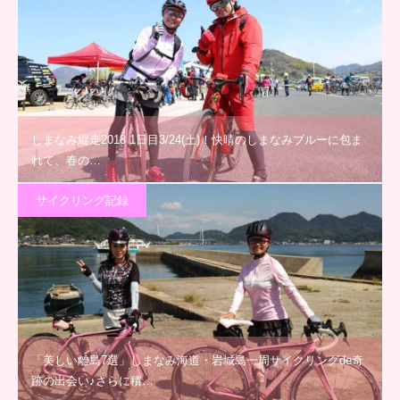
しまなみ縦走2018 1日目3/24(土)！快晴のしまなみブルーに包ま
れて、春の…
サイクリング記録
「美しい離島7選」しまなみ海道・岩城島一周サイクリングde奇
跡の出会い♪さらに積…