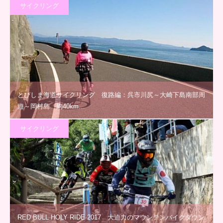
サイクリング
とびしま海道サイクリング 復路編：呉市川尻～大崎下島南部周
遊～岡村島 約40km…
サイクリング
RED BULL HOLY RIDE 2017 大迫力のマウンテンバイクダウン