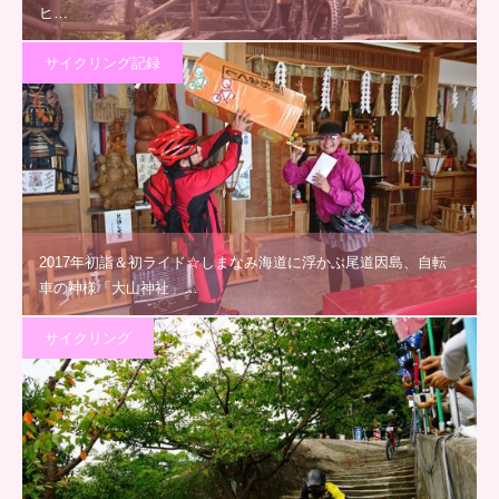
ヒ…
サイクリング記録
2017年初詣＆初ライド☆しまなみ海道に浮かぶ尾道因島、自転
車の神様「大山神社」…
サイクリング