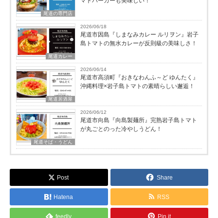
マトバーガーも美味しい！
尾道の専門店
2026/06/18
尾道市因島『しまなみカレー ルリヲン』岩子
島トマトの無水カレーが反則級の美味しさ！
尾道カレー
2026/06/14
尾道市高須町『おきなわんふ～ど ゆんたく』
沖縄料理×岩子島トマトの素晴らしい邂逅！
尾道居酒屋
2026/06/12
尾道市向島『向島製麺所』完熟岩子島トマト
が丸ごとのった冷やしうどん！
尾道そば・うどん
Post
Share
Hatena
RSS
feedly
Pin it