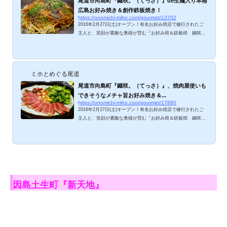
尾道市向島町『鐵咲。（てっさ）』de生麺入り本格
広島お好み焼き＆創作鉄板焼き！
https://onomichi-miho.com/gourmet/13702
2016年2月27日(土)オープン！有名お好み焼店で修行されたご
主人と、笑顔が素敵な奥様が営む『お好み焼＆鉄板焼 鐵咲。
（てっさ）』。福山『馬呆』オーナー・スーさん＆尾道『米
徳』つかちゃん店長に勧めていただき、早速お邪魔してきまし
た。ふんわり蒸されたキャベツと一枚ごとに茹であげる生麺が
めっちゃ美味しい、広島の本格お好み焼き。ご紹介します
ミホとめぐる尾道
ね。 鐵咲。のメニューは？ オススメの「鐵咲。焼」は、肉
玉・そば・いか天・チーズ・大葉入りで1,000円。大葉いいわ
尾道市向島町『鐵咲。（てっさ）』、焼肉屋使いも
ぁ～。他、海鮮焼、スタミナ焼、さわやかネギマヨ、...
できそうなメチャ旨お好み焼き＆...
https://onomichi-miho.com/gourmet/17880
2016年2月27日(土)オープン！有名お好み焼店で修行されたご
主人と、笑顔が素敵な奥様が営む『お好み焼＆鉄板焼 鐵咲。
（てっさ）』。数ヶ月ぶりに伺うと、鉄板焼きメニューや一品
料理が増えて、ますます魅力的なお店になっていました。お肉
と海鮮もめっちゃ美味しいお好み焼き店、ご紹介しますね。 鐵
咲。のメニューは？ オススメの「鐵咲。焼」は、肉玉・そば・
いか天・チーズ・大葉入りで1,000円。大葉いいわぁ～。他、
海鮮焼、スタミナ焼、さわやか炙りネギマヨ、大葉焼。新作の
「アボカドちーず焼」が気になる～！豊富...
因島土生町『新天地』