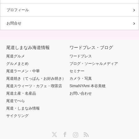
プロフィール
お問合せ
尾道しまなみ海道情報
ワードプレス・ブログ
尾道グルメ
ワードプレス
グルメまとめ
ブログ・ソーシャルメディア
尾道ラーメン・中華
セミナー
尾道焼き（てっぱん・お好み焼き）
カメラ・写真
尾道スウィーツ・カフェ・喫茶店
SimaNYAmi 本谷美穂
尾道土産・名産品
お問い合わせ
尾道でべら
尾道・しまなみ情報
サイクリング
Twitter
Facebook
Instagram
RSS