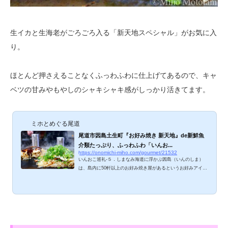
生イカと生海老がごろごろ入る「新天地スペシャル」がお気に入
り。
ほとんど押さえることなくふっわふわに仕上げてあるので、キャ
ベツの甘みやもやしのシャキシャキ感がしっかり活きてます。
ミホとめぐる尾道
尾道市因島土生町『お好み焼き 新天地』de新鮮魚
介類たっぷり、ふっわふわ「いんお...
https://onomichi-miho.com/gourmet/21532
いんおこ巡礼-５．しまなみ海道に浮かぶ因島（いんのしま）
は、島内に50軒以上のお好み焼き屋があるというお好みアイラ
ンド。いつも満席で入店できなかった人気店『新天地』さん
へ、ようやくお邪魔できました。人気ぶりが分かるお好み焼
き、ご紹介しますね 新天地のメニューは？ ・やきそば、うど
ん 500円・お好み焼き 550円・島っ子スペシャル 700円・
新天地スペシャル 800円・しまなみスペシャル 1,000円・新
天地デラックス 1,200円麺は、そば（生麺）かうどんから選