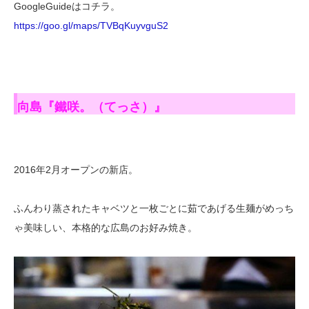
GoogleGuideはコチラ。
https://goo.gl/maps/TVBqKuyvguS2
向島『鐵咲。（てっさ）』
2016年2月オープンの新店。
ふんわり蒸されたキャベツと一枚ごとに茹であげる生麺がめっち
ゃ美味しい、本格的な広島のお好み焼き。