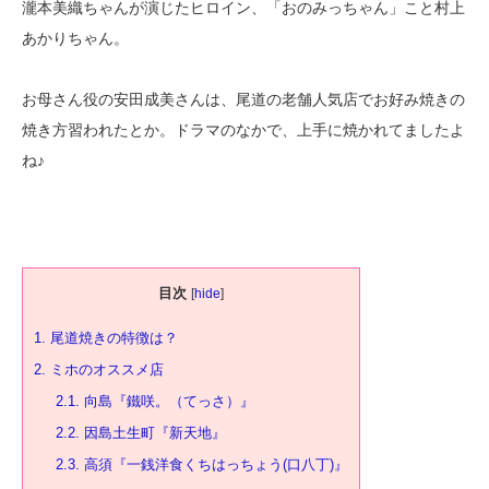
瀧本美織ちゃんが演じたヒロイン、「おのみっちゃん」こと村上
あかりちゃん。
お母さん役の安田成美さんは、尾道の老舗人気店でお好み焼きの
焼き方習われたとか。ドラマのなかで、上手に焼かれてましたよ
ね♪
目次
[
hide
]
1.
尾道焼きの特徴は？
2.
ミホのオススメ店
2.1.
向島『鐵咲。（てっさ）』
2.2.
因島土生町『新天地』
2.3.
高須『一銭洋食くちはっちょう(口八丁)』