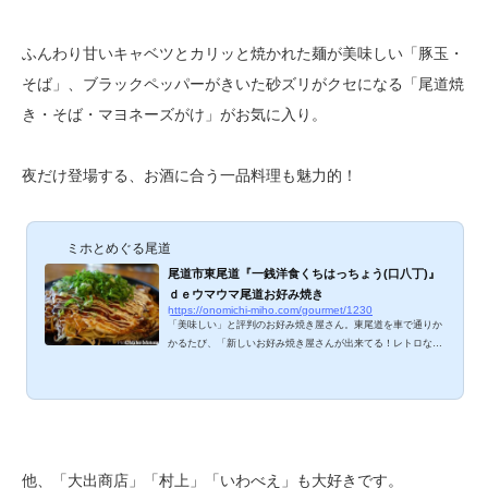
ふんわり甘いキャベツとカリッと焼かれた麺が美味しい「豚玉・
そば」、ブラックペッパーがきいた砂ズリがクセになる「尾道焼
き・そば・マヨネーズがけ」がお気に入り。
夜だけ登場する、お酒に合う一品料理も魅力的！
ミホとめぐる尾道
尾道市東尾道『一銭洋食くちはっちょう(口八丁)』
ｄｅウマウマ尾道お好み焼き
https://onomichi-miho.com/gourmet/1230
「美味しい」と評判のお好み焼き屋さん。東尾道を車で通りか
かるたび、「新しいお好み焼き屋さんが出来てる！レトロな外
観もいい感じ」と気になってたんです。糖質制限ダイエット中
ではあるけれど、たまには粉モンをガッツリいきたくなります
ものね♪(笑) 一銭洋食くちはっちょうのメニューは？ お好み焼
き＆トッピング。オーダー時にマヨネーズをかけるかどうか確
認されます。半分くらい食べてから、気分によってマヨネーズ
をかけたいわたしとしては迷うところ。ドリンクメニュー。ボ
トルキープが出来るとはスゴイ！酒呑みの...
他、「大出商店」「村上」「いわべえ」も大好きです。