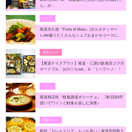
ん」が…
ワイン
尾道市久保『Porta di Mare』(ポルタディマー
レ)de盛りだくさんなシェフおまかせコースに…
尾道グルメ
【尾道テイクアウト】尾道・三原の飲食店コラボ
オードブル「おのごちset」＆「ミハラーノ」！
ワイン
尾道商店街『欧風酒場ボラーチョ』、2軒目BAR
使いでワインと軽食を楽しむ深更♪
尾道カレー
新作「カレードリア」もぶち旨い！尾道市因島土