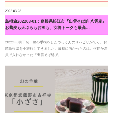
2022.03.28
島根旅202203-01：島根県松江市『出雲そば処 八雲庵』
お蕎麦も天ぷらもお酒も、女将トークも最高…
2022年3月下旬、膝の手術をしたつっくんのリハビリがてら、お
隣島根県を小旅行してきました。最初に向かったのは、何度か満
員で入れなかった『出雲そば処 八…