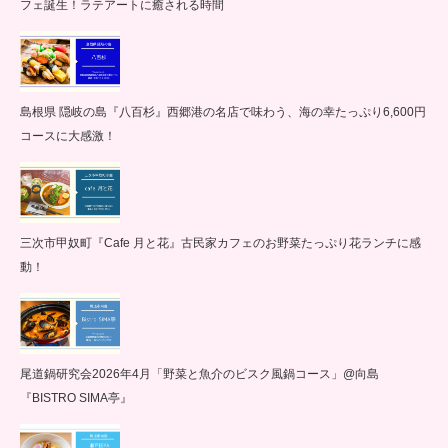
フェ誕生！ラテアートに癒される時間
島根県 隠岐の島『八百杉』西郷港の名店で味わう、海の幸たっぷり6,600円
コースに大感激！
三次市甲奴町『Cafe 月と花』古民家カフェのお野菜たっぷり花ランチに感
動！
尾道鍋研究会2026年4月「野菜と魚介のビスク風鍋コース」@向島
『BISTRO SIMA亭』