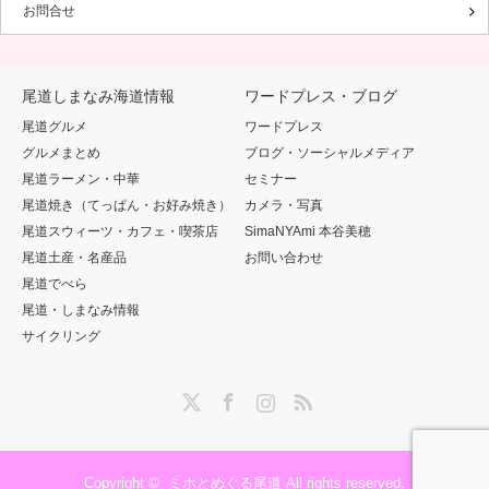
お問合せ
尾道しまなみ海道情報
ワードプレス・ブログ
尾道グルメ
ワードプレス
グルメまとめ
ブログ・ソーシャルメディア
尾道ラーメン・中華
セミナー
尾道焼き（てっぱん・お好み焼き）
カメラ・写真
尾道スウィーツ・カフェ・喫茶店
SimaNYAmi 本谷美穂
尾道土産・名産品
お問い合わせ
尾道でべら
尾道・しまなみ情報
サイクリング
Twitter
Facebook
Instagram
RSS
Copyright ©
ミホとめぐる尾道
All rights reserved.