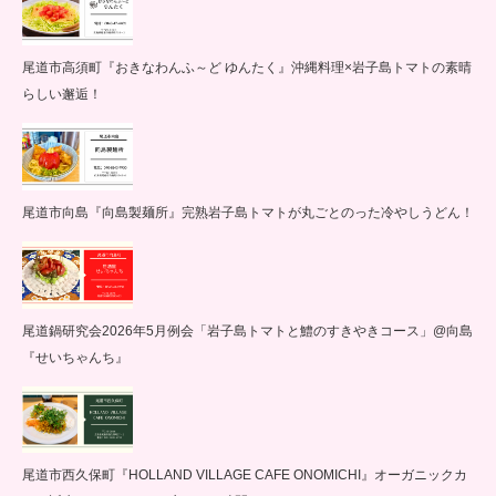
尾道市高須町『おきなわんふ～ど ゆんたく』沖縄料理×岩子島トマトの素晴
らしい邂逅！
尾道市向島『向島製麺所』完熟岩子島トマトが丸ごとのった冷やしうどん！
尾道鍋研究会2026年5月例会「岩子島トマトと鱧のすきやきコース」@向島
『せいちゃんち』
尾道市西久保町『HOLLAND VILLAGE CAFE ONOMICHI』オーガニックカ