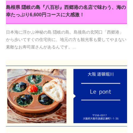
島根県 隠岐の島『八百杉』西郷港の名店で味わう、海の
幸たっぷり6,600円コースに大感激！
日本海に浮かぶ神秘の島 隠岐の島。島後島の玄関口「西郷港」
から歩いてすぐの住宅街に、地元の方も観光客も愛してやまない
素敵なお寿司屋さんがあるんです。…