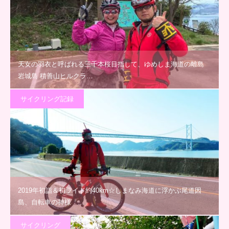
天女の羽衣と呼ばれる三千本桜目指して、ゆめしま海道の離島
岩城島 積善山ヒルクラ…
サイクリング記録
2019年初詣＆初ライド約40km☆しまなみ海道に浮かぶ尾道因
島、自転車の神様「…
サイクリング