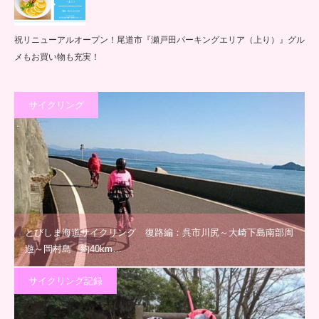
祝リニューアルオープン！尾道市『瀬戸田パーキングエリア（上り）』グル
メもお買い物も充実！
サイクリング
とびしま海道サイクリング 復路編：呉市川尻～大崎下島南部周
遊～岡村島 約40km…
サイクリング記録