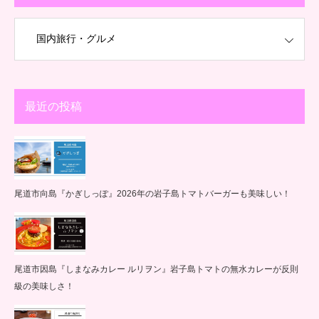
最近の投稿
尾道市向島『かぎしっぽ』2026年の岩子島トマトバーガーも美味しい！
尾道市因島『しまなみカレー ルリヲン』岩子島トマトの無水カレーが反則
級の美味しさ！