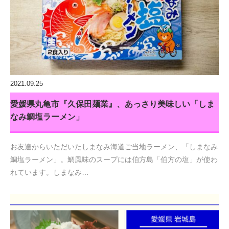
2021.09.25
愛媛県丸亀市『久保田麺業』、あっさり美味しい「しま
なみ鯛塩ラーメン」
お友達からいただいたしまなみ海道ご当地ラーメン、「しまなみ
鯛塩ラーメン」。鯛風味のスープには伯方島「伯方の塩」が使わ
れています。しまなみ…