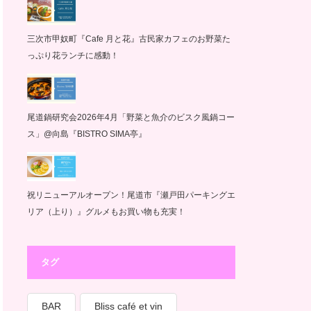
三次市甲奴町『Cafe 月と花』古民家カフェのお野菜た
っぷり花ランチに感動！
尾道鍋研究会2026年4月「野菜と魚介のビスク風鍋コー
ス」@向島『BISTRO SIMA亭』
祝リニューアルオープン！尾道市『瀬戸田パーキングエ
リア（上り）』グルメもお買い物も充実！
タグ
BAR
Bliss café et vin