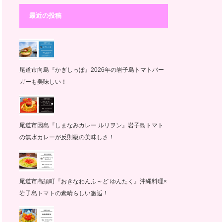
最近の投稿
尾道市向島『かぎしっぽ』2026年の岩子島トマトバー
ガーも美味しい！
尾道市因島『しまなみカレー ルリヲン』岩子島トマト
の無水カレーが反則級の美味しさ！
尾道市高須町『おきなわんふ～ど ゆんたく』沖縄料理×
岩子島トマトの素晴らしい邂逅！