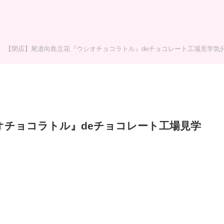
【閉店】尾道向島立花『ウシオチョコラトル』deチョコレート工場見学気分
オチョコラトル』deチョコレート工場見学