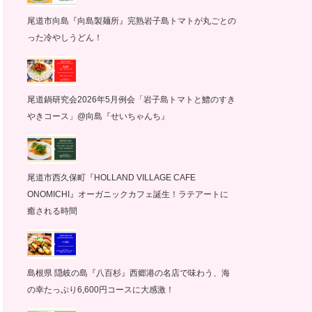
尾道市向島『向島製麺所』完熟岩子島トマトが丸ごとの
った冷やしうどん！
尾道鍋研究会2026年5月例会「岩子島トマトと鱧のすき
やきコース」@向島『せいちゃんち』
尾道市西久保町『HOLLAND VILLAGE CAFE
ONOMICHI』オーガニックカフェ誕生！ラテアートに
癒される時間
島根県 隠岐の島『八百杉』西郷港の名店で味わう、海
の幸たっぷり6,600円コースに大感激！