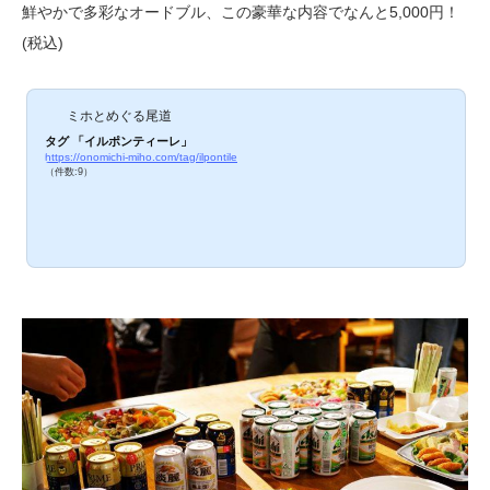
鮮やかで多彩なオードブル、この豪華な内容でなんと5,000円！
(税込)
ミホとめぐる尾道
タグ 「イルポンティーレ」
https://onomichi-miho.com/tag/ilpontile
（件数:9）