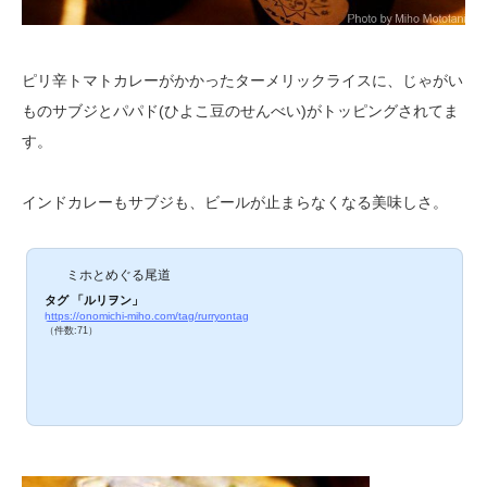
ピリ辛トマトカレーがかかったターメリックライスに、じゃがい
ものサブジとパパド(ひよこ豆のせんべい)がトッピングされてま
す。
インドカレーもサブジも、ビールが止まらなくなる美味しさ。
ミホとめぐる尾道
タグ 「ルリヲン」
https://onomichi-miho.com/tag/rurryontag
（件数:71）