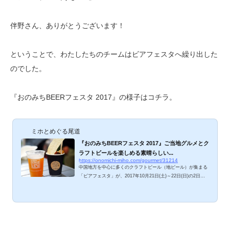
伴野さん、ありがとうございます！
ということで、わたしたちのチームはビアフェスタへ繰り出した
のでした。
『おのみちBEERフェスタ 2017』の様子はコチラ。
ミホとめぐる尾道
『おのみちBEERフェスタ 2017』ご当地グルメとク
ラフトビールを楽しめる素晴らしい...
https://onomichi-miho.com/gourmet/31214
中国地方を中心に多くのクラフトビール（地ビール）が集まる
「ビアフェスタ」が、2017年10月21日(土)～22日(日)の2日間
にわたり開催されました。今年は会場を尾道商店街（絵のまち
どおり）と荒神堂に移しての開催。台風21号の影響で大雨の2
日間だったので、アーケードがある商店街での開催は大正解だ
ったと思います。呑兵衛にはたまらないビールイベント、ご紹
介しますね。 おのみちBEERフェスタ、ミホが呑んだ＆食べ
たのは？ この日は終日、中国経産局主催「サクラプロジェク