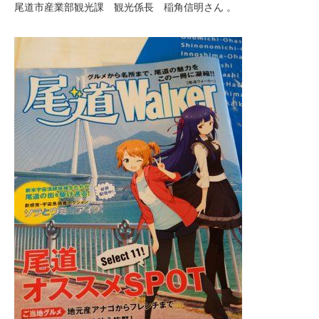
尾道市産業部観光課 観光係長 稲角信明さん 。