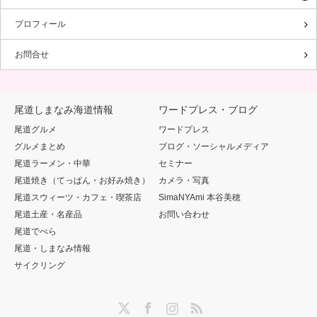
プロフィール
お問合せ
尾道しまなみ海道情報
ワードプレス・ブログ
尾道グルメ
ワードプレス
グルメまとめ
ブログ・ソーシャルメディア
尾道ラーメン・中華
セミナー
尾道焼き（てっぱん・お好み焼き）
カメラ・写真
尾道スウィーツ・カフェ・喫茶店
SimaNYAmi 本谷美穂
尾道土産・名産品
お問い合わせ
尾道でべら
尾道・しまなみ情報
サイクリング
Twitter
Facebook
Instagram
RSS