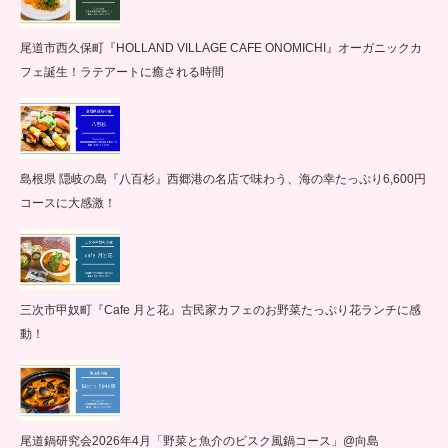
尾道市西久保町『HOLLAND VILLAGE CAFE ONOMICHI』オーガニックカ
フェ誕生！ラテアートに癒される時間
島根県 隠岐の島『八百杉』西郷港の名店で味わう、海の幸たっぷり6,600円
コースに大感激！
三次市甲奴町『Cafe 月と花』古民家カフェのお野菜たっぷり花ランチに感
動！
尾道鍋研究会2026年4月「野菜と魚介のビスク風鍋コース」@向島