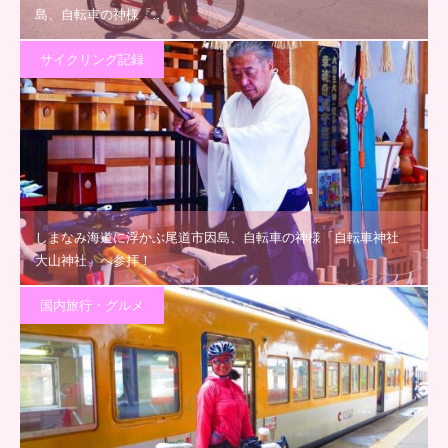
島、自転車の神様「…
サイクリング記録
しまなみ海道に浮かぶ尾道市因島、自転車の神様「自転車神社
大山神社」へ参拝！
国内旅行・グルメ