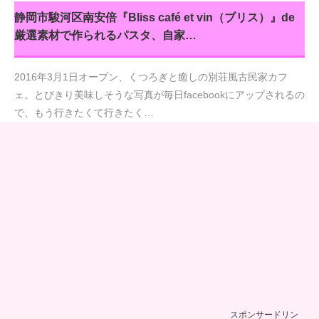
静岡市駿河区南安倍『Bliss café et vin（ブリス）』de
厳選素材で作られるパスタ、自家…
2016年3月1日オープン、くつろぎと癒しの別荘風古民家カフ
ェ。とびきり美味しそうな写真が毎日facebookにアップされるの
で、もう行きたくて行きたく…
スポンサードリン