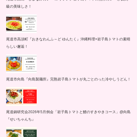
級の美味しさ！
尾道市高須町『おきなわんふ～ど ゆんたく』沖縄料理×岩子島トマトの素晴
らしい邂逅！
尾道市向島『向島製麺所』完熟岩子島トマトが丸ごとのった冷やしうどん！
尾道鍋研究会2026年5月例会「岩子島トマトと鱧のすきやきコース」@向島
『せいちゃんち』