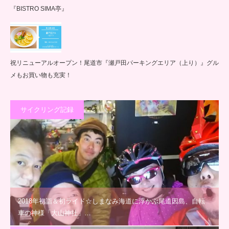
『BISTRO SIMA亭』
祝リニューアルオープン！尾道市『瀬戸田パーキングエリア（上り）』グル
メもお買い物も充実！
サイクリング記録
2018年初詣＆初ライド☆しまなみ海道に浮かぶ尾道因島、自転
車の神様「大山神社」…