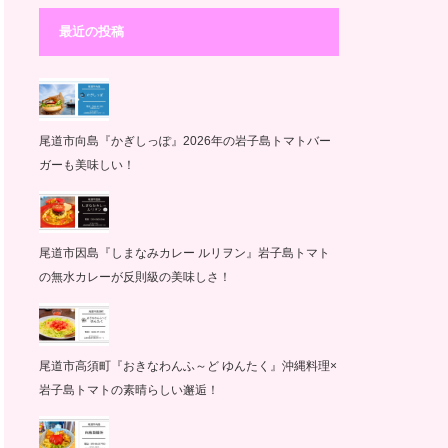
最近の投稿
尾道市向島『かぎしっぽ』2026年の岩子島トマトバー
ガーも美味しい！
尾道市因島『しまなみカレー ルリヲン』岩子島トマト
の無水カレーが反則級の美味しさ！
尾道市高須町『おきなわんふ～ど ゆんたく』沖縄料理×
岩子島トマトの素晴らしい邂逅！