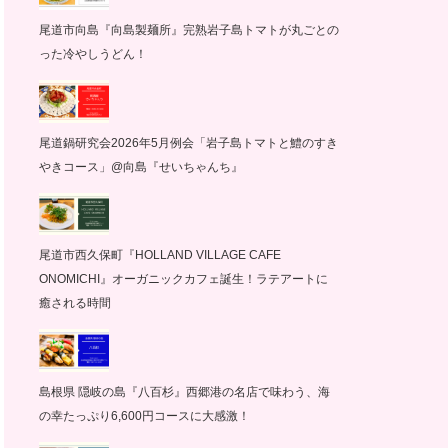
尾道市向島『向島製麺所』完熟岩子島トマトが丸ごとの
った冷やしうどん！
尾道鍋研究会2026年5月例会「岩子島トマトと鱧のすき
やきコース」@向島『せいちゃんち』
尾道市西久保町『HOLLAND VILLAGE CAFE
ONOMICHI』オーガニックカフェ誕生！ラテアートに
癒される時間
島根県 隠岐の島『八百杉』西郷港の名店で味わう、海
の幸たっぷり6,600円コースに大感激！