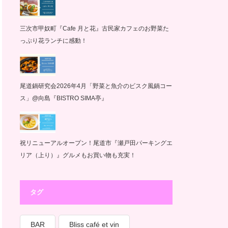
三次市甲奴町『Cafe 月と花』古民家カフェのお野菜た
っぷり花ランチに感動！
尾道鍋研究会2026年4月「野菜と魚介のビスク風鍋コー
ス」@向島『BISTRO SIMA亭』
祝リニューアルオープン！尾道市『瀬戸田パーキングエ
リア（上り）』グルメもお買い物も充実！
タグ
BAR
Bliss café et vin