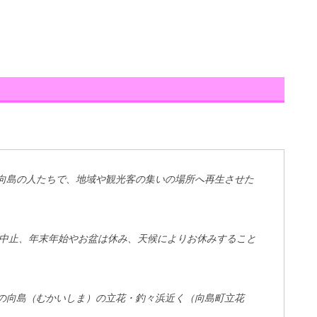
向島の人たちで、地域や観光客の集いの場所へ再生させた
は中止、年末年始やお盆は休み、天候によりお休みすること
の向島（むかいしま）の立花・釣々浜近く（向島町立花