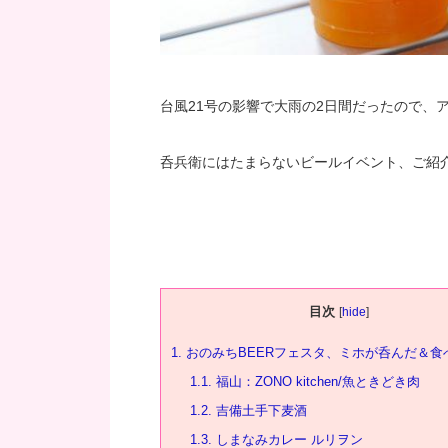
台風21号の影響で大雨の2日間だったので、
呑兵衛にはたまらないビールイベント、ご紹
目次
[
hide
]
1.
おのみちBEERフェスタ、ミホが呑んだ＆食
1.1.
福山：ZONO kitchen/魚ときどき肉
1.2.
吉備土手下麦酒
1.3.
しまなみカレー ルリヲン