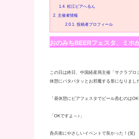
1.4.
松江ビアへるん
2.
主催者情報
2.0.1.
投稿者プロフィール
おのみちBEERフェスタ、ミホ
この日は終日、中国経産局主催「サクラプロ
休憩にバタバタッとお邪魔する形になりまし
「昼休憩にビアフェスタでビール呑むのはOK
「OKですよ～♪」
呑兵衛にやさしいイベントで良かった！(笑)