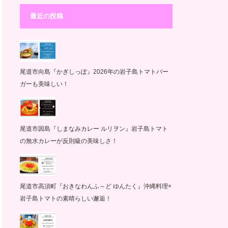
最近の投稿
尾道市向島『かぎしっぽ』2026年の岩子島トマトバー
ガーも美味しい！
尾道市因島『しまなみカレー ルリヲン』岩子島トマト
の無水カレーが反則級の美味しさ！
尾道市高須町『おきなわんふ～ど ゆんたく』沖縄料理×
岩子島トマトの素晴らしい邂逅！