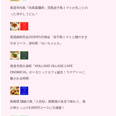
尾道市向島『向島製麺所』完熟岩子島トマトが丸ごとの
った冷やしうどん！
尾道鍋研究会2026年5月例会「岩子島トマトと鱧のすき
やきコース」@向島『せいちゃんち』
尾道市西久保町『HOLLAND VILLAGE CAFE
ONOMICHI』オーガニックカフェ誕生！ラテアートに
癒される時間
島根県 隠岐の島『八百杉』西郷港の名店で味わう、海
の幸たっぷり6,600円コースに大感激！