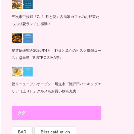
三次市甲奴町『Cafe 月と花』古民家カフェのお野菜た
っぷり花ランチに感動！
尾道鍋研究会2026年4月「野菜と魚介のビスク風鍋コー
ス」@向島『BISTRO SIMA亭』
祝リニューアルオープン！尾道市『瀬戸田パーキングエ
リア（上り）』グルメもお買い物も充実！
タグ
BAR
Bliss café et vin