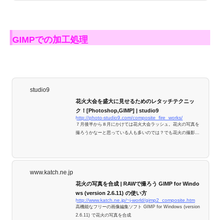
が届くようになり、毎週末どこかで大きな花火大会が催されて
いますね。 打ち上げ花火は普通にスナップを撮るような設定で
撮ろうとしてもなかなか上手く撮れないので、とても難しい撮
影だと思っている人がいるかも知れませんが実はそ...
GIMPでの加工処理
studio9
花火大会を盛大に見せるためのレタッチテクニッ
ク！[Photoshop,GIMP] | studio9
http://photo-studio9.com/composite_fire_works/
７月後半から８月にかけては花火大会ラッシュ。花火の写真を
撮ろうかなーと思っている人も多いのでは？でも花火の撮影っ
て、盛大な感じに撮るのは結構難しいんです 。そこで今回は後
処理で盛大な花火に仕上げるテクニックをご紹介します！
www.katch.ne.jp
花火の写真を合成 | RAWで撮ろう GIMP for Windo
ws (version 2.6.11) の使い方
http://www.katch.ne.jp/~j-world/gimp2_composite.htm
高機能なフリーの画像編集ソフト GIMP for Windows (version
2.6.11) で花火の写真を合成