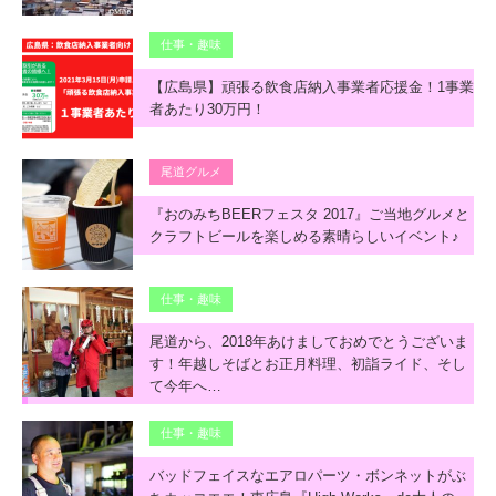
仕事・趣味
【広島県】頑張る飲食店納入事業者応援金！1事業
者あたり30万円！
尾道グルメ
『おのみちBEERフェスタ 2017』ご当地グルメと
クラフトビールを楽しめる素晴らしいイベント♪
仕事・趣味
尾道から、2018年あけましておめでとうございま
す！年越しそばとお正月料理、初詣ライド、そし
て今年へ…
仕事・趣味
バッドフェイスなエアロパーツ・ボンネットがぶ