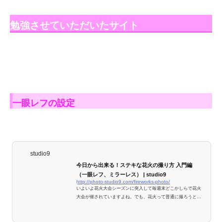
勉強させていただいたサイト
一眼レフの設定
studio9
今日から出来る！ステキな花火の撮り方 入門編
（一眼レフ、ミラーレス） | studio9
http://photo-studio9.com/fireworks-photo/
いよいよ花火大会シーズンに突入して毎週末どこかしらで花火
大会が催されていますよね。でも、花火って普通に撮ろうと思
ってもなかなか上手に撮れない被写体の一つです。そんなわけ
で、今回は花火撮影の入門編をご紹介します！ 設定さえ押さえ
れば花火撮影は難しくない ようやく各地で梅雨明けのお知らせ