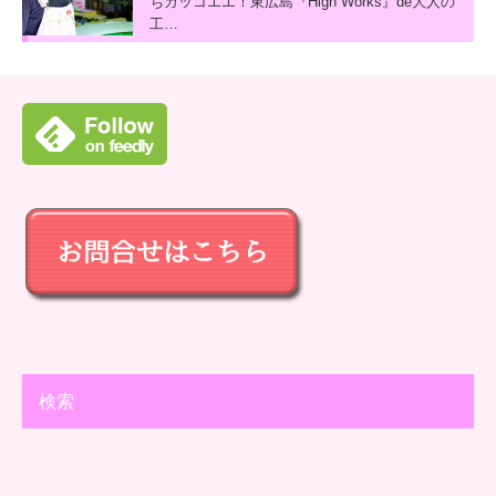
ちカッコエエ！東広島『High Works』de大人の
工…
検索