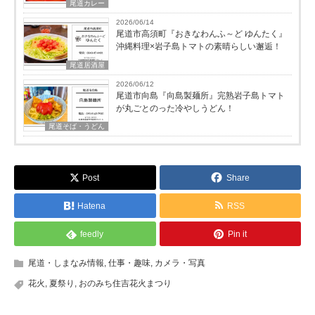
尾道カレー
2026/06/14
尾道市高須町『おきなわんふ～ど ゆんたく』
沖縄料理×岩子島トマトの素晴らしい邂逅！
尾道居酒屋
2026/06/12
尾道市向島『向島製麺所』完熟岩子島トマト
が丸ごとのった冷やしうどん！
尾道そば・うどん
Post
Share
Hatena
RSS
feedly
Pin it
尾道・しまなみ情報
,
仕事・趣味
,
カメラ・写真
花火
,
夏祭り
,
おのみち住吉花火まつり