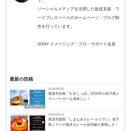
ソーシャルメディアを活用した販促支援、ワ
ードプレスベースのホームページ・ブログ制
作を行っています。
SONY イメージング・プロ・サポート会員
最新の投稿
2026/06/20
尾道市向島『かぎしっぽ』2026年の岩子島ト
マトバーガーも美味しい！
尾道の専門店
2026/06/18
尾道市因島『しまなみカレー ルリヲン』岩子
島トマトの無水カレーが反則級の美味しさ！