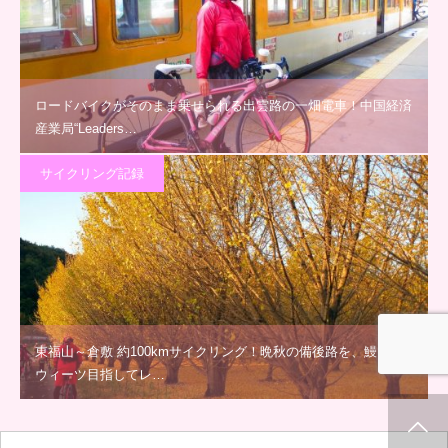
ロードバイクがそのまま乗せられる出雲路の一畑電車！中国経済
産業局“Leaders…
サイクリング記録
東福山～倉敷 約100kmサイクリング！晩秋の備後路を、鰻とス
ウィーツ目指してレ…
ホーム
新着情報
シェア
お問合せ