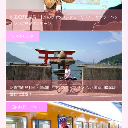
中国経済産業局「未来のサイクリングツーリズム」サクラ・ハッ
カソン広島尾道ステージ…
サイクリング
尾道市向島町歌～浦崎町・境ガ浜サイクリング♪水陸両用機試験
運転に遭遇！
国内旅行・グルメ