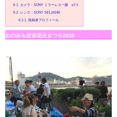
6.1.
カメラ：SONY ミラーレス一眼 α7Ⅱ
6.2.
レンズ：SONY SEL24240
6.2.1.
投稿者プロフィール
おのみち住吉花火まつり2016