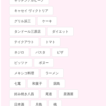
キッチンアルピーノ
キャセイ ヴィクトリア
グリル浜三
ケーキ
タンドール三原店
ダイエット
テイクアウト
トマト
ネジロ
パスタ
ピザ
ピッツァ
ボヌー
メキシコ料理
ラーメン
七竃
和菓子
因島
好み焼き八昌
尾道
居酒屋
日本酒
月島
桃