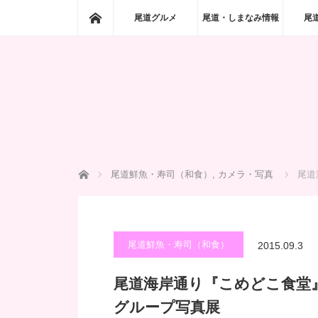
ホーム
尾道グルメ
尾道・しまなみ情報
尾
ホーム
尾道鮮魚・寿司（和食）
,
カメラ・写真
尾道
尾道鮮魚・寿司（和食）
2015.09.3
尾道海岸通り『こめどこ食堂』de地
グループ写真展