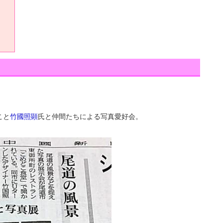
こと
竹國照顕
氏と仲間たちによる写真愛好会。