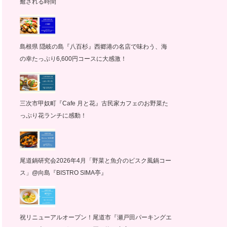
癒される時間
島根県 隠岐の島『八百杉』西郷港の名店で味わう、海
の幸たっぷり6,600円コースに大感激！
三次市甲奴町『Cafe 月と花』古民家カフェのお野菜た
っぷり花ランチに感動！
尾道鍋研究会2026年4月「野菜と魚介のビスク風鍋コー
ス」@向島『BISTRO SIMA亭』
祝リニューアルオープン！尾道市『瀬戸田パーキングエ