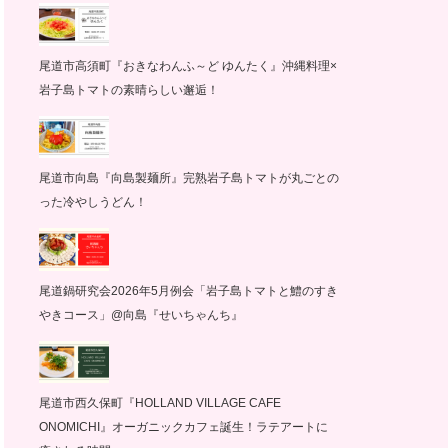
尾道市高須町『おきなわんふ～ど ゆんたく』沖縄料理×
岩子島トマトの素晴らしい邂逅！
尾道市向島『向島製麺所』完熟岩子島トマトが丸ごとの
った冷やしうどん！
尾道鍋研究会2026年5月例会「岩子島トマトと鱧のすき
やきコース」@向島『せいちゃんち』
尾道市西久保町『HOLLAND VILLAGE CAFE
ONOMICHI』オーガニックカフェ誕生！ラテアートに