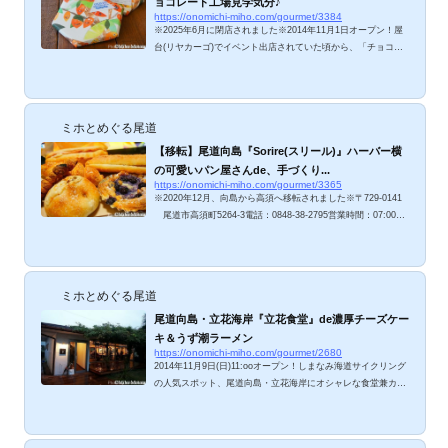
ョコレート工場見学気分♪
https://onomichi-miho.com/gourmet/3384
※2025年6月に閉店されました※2014年11月1日オープン！屋
台(リヤカーゴ)でイベント出店されていた頃から、「チョコレ
ート工場を向島に作るんですか！？ 素敵！素敵！」と気にな
っていた『USHIO CHOCOLATL(ウシオチョコラトル)』さ
ん。嬉しいことに、家から車で５分ほど。こりゃちょくちょく
通ってしまいそう♪ ウシオチョコラトルのメニューは？ ドリン
ミホとめぐる尾道
クメニューと、今日のひとくちチョコレート。販売用チョコレ
ートは、１つ800円～。 ウシオチョコラトル、ミホが食べたの
【移転】尾道向島『Sorire(スリール)』ハーバー横
は？ ホットチョコレート オ...
の可愛いパン屋さんde、手づくり...
https://onomichi-miho.com/gourmet/3365
※2020年12月、向島から高須へ移転されました※〒729-0141
尾道市高須町5264-3電話：0848-38-2795営業時間：07:00～
18:00(月・第一日休み) 2014年11月19日オープン！尾道市向
島(むかいしま)立花海岸のヨットハーバーに面した、可愛いパ
ン屋さん。「スリールとは、ほほえむ・笑う」という意味のフ
ランス語だそうです。2017年7月訪問についてはコチラ。
ミホとめぐる尾道
▽ Sorire(スリール)のメニューは？ こじんまりした店内に、食
パンやクロワッサン、お惣菜パン、菓子パン、お菓子が可愛く
尾道向島・立花海岸『立花食堂』de濃厚チーズケー
並べられています。保存料・添加物不使用のふわふ...
キ＆うず潮ラーメン
https://onomichi-miho.com/gourmet/2680
2014年11月9日(日)11:ooオープン！しまなみ海道サイクリング
の人気スポット、尾道向島・立花海岸にオシャレな食堂兼カフ
ェが誕生しました。「向島（むかいしま）って、サイクリスト
の立ち寄りスポットが少ないよね」と言われてましたが、これ
から変わっていきそうですね♪同じ敷地内にあるFELT専門レン