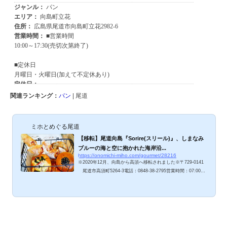
関連ランキング：
パン
| 尾道
ミホとめぐる尾道
【移転】尾道向島『Sorire(スリール)』、しまなみ
ブルーの海と空に抱かれた海岸沿...
https://onomichi-miho.com/gourmet/28216
※2020年12月、向島から高須へ移転されました※〒729-0141
尾道市高須町5264-3電話：0848-38-2795営業時間：07:00～
18:00(月・第一日休み) しまなみ海道、尾道市向島立花海岸の
余崎港に面して立つ可愛いパン屋『スリール』さん。2014年11
月オープン以来、地元人を中心に、しまなみ海道を訪れる観光
客やサイクリストに人気のお店です。「スリールとは、ほほえ
む・笑う」という意味のフランス語。美味しいパンをいただい
て笑顔になるお店、ご紹介しますね。１回目訪問の様子はコチ