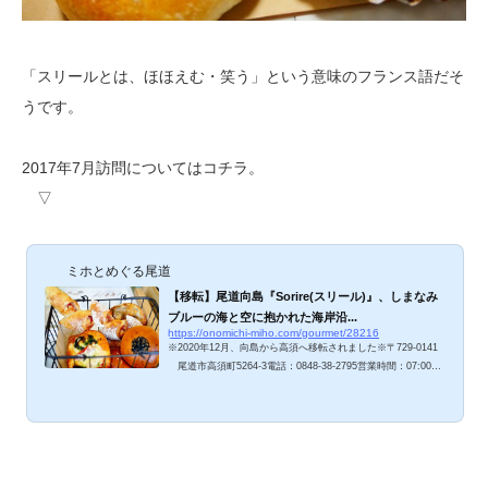
「スリールとは、ほほえむ・笑う」という意味のフランス語だそ
うです。
2017年7月訪問についてはコチラ。
▽
ミホとめぐる尾道
【移転】尾道向島『Sorire(スリール)』、しまなみ
ブルーの海と空に抱かれた海岸沿...
https://onomichi-miho.com/gourmet/28216
※2020年12月、向島から高須へ移転されました※〒729-0141
尾道市高須町5264-3電話：0848-38-2795営業時間：07:00～
18:00(月・第一日休み) しまなみ海道、尾道市向島立花海岸の
余崎港に面して立つ可愛いパン屋『スリール』さん。2014年11
月オープン以来、地元人を中心に、しまなみ海道を訪れる観光
客やサイクリストに人気のお店です。「スリールとは、ほほえ
む・笑う」という意味のフランス語。美味しいパンをいただい
て笑顔になるお店、ご紹介しますね。１回目訪問の様子はコチ