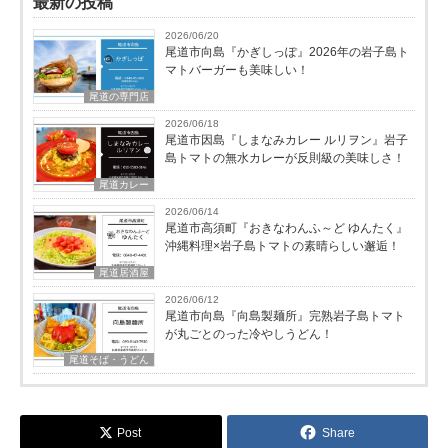
最新の投稿
2026/06/20
尾道市向島『かぎしっぽ』2026年の岩子島ト
マトバーガーも美味しい！
尾道の専門店
2026/06/18
尾道市因島『しまなみカレー ルリヲン』岩子
島トマトの無水カレーが反則級の美味しさ！
尾道カレー
2026/06/14
尾道市高須町『おきなわんふ～ど ゆんたく』
沖縄料理×岩子島トマトの素晴らしい邂逅！
尾道居酒屋
2026/06/12
尾道市向島『向島製麺所』完熟岩子島トマト
が丸ごとのった冷やしうどん！
尾道そば・うどん
Post
Share