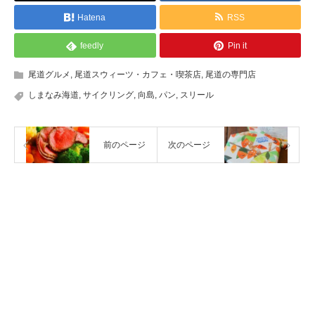
Hatena
RSS
feedly
Pin it
尾道グルメ
,
尾道スウィーツ・カフェ・喫茶店
,
尾道の専門店
しまなみ海道
,
サイクリング
,
向島
,
パン
,
スリール
前のページ
次のページ