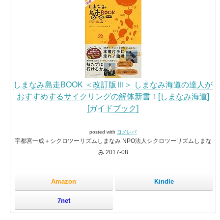
しまなみ島走BOOK ＜改訂版Ⅲ＞ しまなみ海道の達人が
おすすめするサイクリングの解体新書！[しまなみ海道]
[ガイドブック]
posted with
ヨメレバ
宇都宮一成＋シクロツーリズムしまなみ NPO法人シクロツーリズムしまな
み 2017-08
Amazon
Kindle
7net