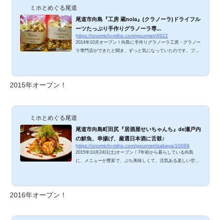
タサイクルショップ「FELT bicycle rental サイクルガーデン立
ミホとめぐる尾道
花」も、もうすぐオープン予定です。 立花食堂のメニュー
は？ ※2019年5月～「立花食堂のお昼ご飯」のみに変更されて
尾道市向島『工房 蔵nola』(クラノーラ)ドライフル
います。ご注意ください。↓以下のメニューは2...
ーツたっぷり手作りグラノーラ専...
https://onomichi-miho.com/gourmet/4922
2014年10月オープン！向島に手作りグラノーラ工房・グラノー
ラ専門店ができたと聞き、ずっと気になっていたのです。プレ
ゼントで２袋もいただいて、こりゃ嬉しい！食物繊維が豊富で
美容にピッタリですね。オーツ麦、ナッツ、ドライフルーツに
ハチミツを加えて焼き上げるグラノーラ、ご紹介します。 工房
2015年オープン！
蔵nolaのメニューは？ 容量違いで２種類販売されています。18
0g ￥380(税込) 270g ￥540(税込)ドライフルーツとナッツの
種類が多くて嬉しいですね。 工房 蔵nolaのグラノーラを食べ
てみました 牛乳よりもヨー...
ミホとめぐる尾道
尾道市向島町田尻『居酒屋せいちゃんち』de瀬戸内
の鮮魚、串揚げ、厳選日本酒に舌鼓♪
https://onomichi-miho.com/gourmet/izakaya/10068
2015年10月24日(土)オープン！7年前から暮らしている向島
に、メニューが豊富で、ぶち美味しくて、活気ある楽しい空間
の居酒屋ができて、最高に嬉しいミホです。向島町（むかいし
ま）田尻、消防署のすぐ近くにできた『居酒屋せいちゃん
ち』。尾道らしい海鮮メニューはもちろん、専門店顔負けの創
2016年オープン！
作串揚げや石焼き、ごはん・麺類など実に豊富なメニュー展
開。食いしん坊＆呑兵衛にはたまらないお店ですよん。 居酒屋
せいちゃんちのメニューは？ 今夜のおすすめ。瀬戸内産・尾道
産の鮮魚や、野菜メニューが並んでいます。炉ばた...