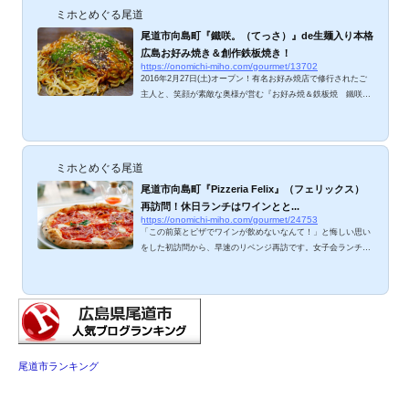
ミホとめぐる尾道
尾道市向島町『鐵咲。（てっさ）』de生麺入り本格
広島お好み焼き＆創作鉄板焼き！
https://onomichi-miho.com/gourmet/13702
2016年2月27日(土)オープン！有名お好み焼店で修行されたご
主人と、笑顔が素敵な奥様が営む『お好み焼＆鉄板焼 鐵咲。
（てっさ）』。福山『馬呆』オーナー・スーさん＆尾道『米
徳』つかちゃん店長に勧めていただき、早速お邪魔してきまし
た。ふんわり蒸されたキャベツと一枚ごとに茹であげる生麺が
めっちゃ美味しい、広島の本格お好み焼き。ご紹介します
ミホとめぐる尾道
ね。 鐵咲。のメニューは？ オススメの「鐵咲。焼」は、肉
玉・そば・いか天・チーズ・大葉入りで1,000円。大葉いいわ
尾道市向島町『Pizzeria Felix』（フェリックス）
ぁ～。他、海鮮焼、スタミナ焼、さわやかネギマヨ、...
再訪問！休日ランチはワインとと...
https://onomichi-miho.com/gourmet/24753
「この前菜とピザでワインが飲めないなんて！」と悔しい思い
をした初訪問から、早速のリベンジ再訪です。女子会ランチ＆
ディナー、サイクリングランチに超オススメな本格ナポリピッ
ツァのお店『フェリックス』さん。2016年12月にオープンした
ばかりなのに連日連夜大人気で、予約しないと入れない人気店
になられてます。ワインとともに楽しんだ再訪問ランチ、ご紹
介しますね。 Pizzeria Felixのランチメニューは？ 基本のラン
チセットは、1,450円。・前菜盛合せ・ピッツァorパスタ・ド
リンク追加料金でピッツァの具材を豪華に...
尾道市ランキング