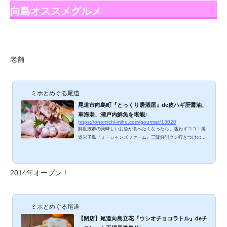
ラ。 ▽ Sorire(スリール)のメニューは？ こじ...
向島オススメグルメ
老舗
ミホとめぐる尾道
尾道市向島町『とっくり居酒屋』de皮ハギ肝醤油、
車海老、瀬戸内鮮魚を堪能♪
https://onomichi-miho.com/gourmet/13020
鮮度抜群の美味しいお魚が食べたくなったら、迷わずココ！尾
道岩子島『ミーシャンズファーム』三阪好訓クン行きつけの鮮
魚料理居酒屋『とっくり』さんです。漁師さんから直接仕入れ
ておられるので、水槽のなかのお魚は元気いっぱい。寒い時期
は身の締まった皮ハギのおつくりが楽しみですね。 とっくり居
2014年オープン！
酒屋のメニューは？ 当日のオススメ、定番メニューもあります
が、基本は「大将におまかせ」。生簀をのぞいて、「大将、こ
の〇〇を〇〇にしてください」とお願いすることも可能です。
お刺身、天ぷら、焼き物など鮮度抜群の...
ミホとめぐる尾道
【閉店】尾道向島立花『ウシオチョコラトル』deチ