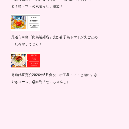
岩子島トマトの素晴らしい邂逅！
尾道市向島『向島製麺所』完熟岩子島トマトが丸ごとの
った冷やしうどん！
尾道鍋研究会2026年5月例会「岩子島トマトと鱧のすき
やきコース」@向島『せいちゃんち』
グ記録
サイクリング記録