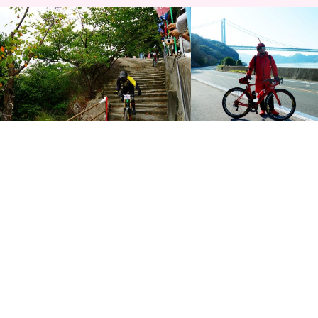
RED BULL HOLY RIDE 2016 大迫力の
2019年初詣＆初ライド約40
マウンテンバイクダウンヒ…
み海道に浮かぶ尾道因島、
「…