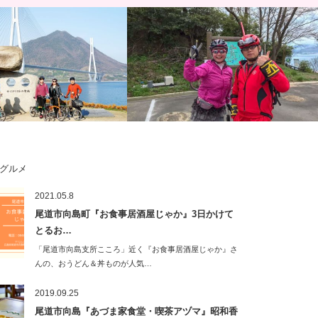
グルメ
】手ぶらで楽々「しまなみ海
天女の羽衣と呼ばれる三千本桜目指し
2021.05.8
サイクリング ガイド同行＆バ
て、ゆめしま海道の離島 岩城島 積善山
尾道市向島町『お食事居酒屋じゃか』3日かけて
ヒルクラ…
とるお…
「尾道市向島支所こころ」近く『お食事居酒屋じゃか』さ
んの、おうどん＆丼ものが人気…
2019.09.25
尾道市向島『あづま家食堂・喫茶アヅマ』昭和香