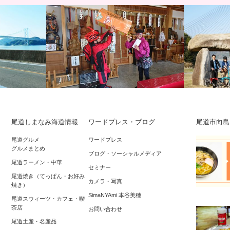
尾道しまなみ海道情報
ワードプレス・ブログ
尾道市向島
km☆しまな
2017年初詣＆初ライド☆しまなみ海道に
【モニター
尾道グルメ
ワードプレス
グルメまとめ
自転車の神様
浮かぶ尾道因島、自転車の神様「大山神
道らくらく
ブログ・ソーシャルメディア
尾道ラーメン・中華
社」…
ス併走…
セミナー
尾道焼き（てっぱん・お好み
カメラ・写真
焼き）
SimaNYAmi 本谷美穂
尾道スウィーツ・カフェ・喫
茶店
お問い合わせ
尾道土産・名産品