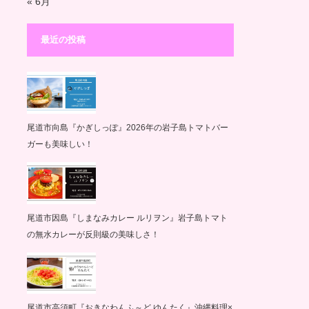
« 6月
最近の投稿
尾道市向島『かぎしっぽ』2026年の岩子島トマトバー
ガーも美味しい！
尾道市因島『しまなみカレー ルリヲン』岩子島トマト
の無水カレーが反則級の美味しさ！
尾道市高須町『おきなわんふ～ど ゆんたく』沖縄料理×