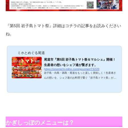
『第5回 岩子島トマト祭』詳細はコチラの記事をお読みください
ね。
ミホとめぐる尾道
尾道市『第5回 岩子島トマト祭＆マルシェ』開催！
生産者の想いをシェフ達が繋ぎます。
https://onomichi-miho.com/gourmet/73220
岩子島・向島・因島・尾道をもっと楽しく美味しく！生産者さ
んの想いを、シェフ達のお料理で繋ぐ『岩子島トマト祭』が20
25年も開催されます！農家と飲食店がタッグを組み、岩子島・
向島などの農産物・海産物を活かしたイベントを、季節ごとに
開催しています。2025年6月は『第5回 岩子島トマト祭』とと
もに、『トマトマルシェ』も開催予定！ぜひ、期間中に尾道へ
お越しくださいね。 第5回 岩子島トマト祭 ◆フライヤーPDF
データ岩子島のトマト農家と、尾道市内16店によるトマト祭を
お楽しみください。開催期間：2025年6月1日(...
かぎしっぽのメニューは？