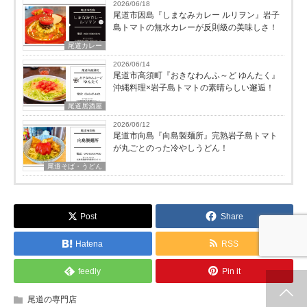
2026/06/18
尾道市因島『しまなみカレー ルリヲン』岩子
島トマトの無水カレーが反則級の美味しさ！
尾道カレー
2026/06/14
尾道市高須町『おきなわんふ～ど ゆんたく』
沖縄料理×岩子島トマトの素晴らしい邂逅！
尾道居酒屋
2026/06/12
尾道市向島『向島製麺所』完熟岩子島トマト
が丸ごとのった冷やしうどん！
尾道そば・うどん
Post
Share
Hatena
RSS
feedly
Pin it
ホーム
新着情報
シェア
お問合せ
尾道の専門店