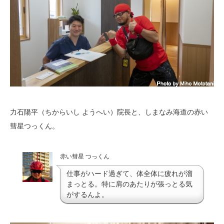
力石陽平（ちからいし ようへい）院長と、しまなみ海道の赤い
彗星つっくん。
赤い彗星 つっくん
仕事がハード過ぎて、体全体に疲れが溜
まっとる。特に肩のあたりが張っとる気
がするんよ。