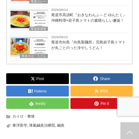
尾道カレー
2026/06/14
尾道市高須町『おきなわんふ～ど ゆんたく』
沖縄料理×岩子島トマトの素晴らしい邂逅！
尾道居酒屋
2026/06/12
尾道市向島『向島製麺所』完熟岩子島トマト
が丸ごとのった冷やしうどん！
尾道そば・うどん
Post
Share
Hatena
RSS
feedly
Pin it
カイロ・整体
東洋医学
,
珠氣鍼灸治療院
,
鍼灸
ホーム
新着情報
シェア
お問合せ