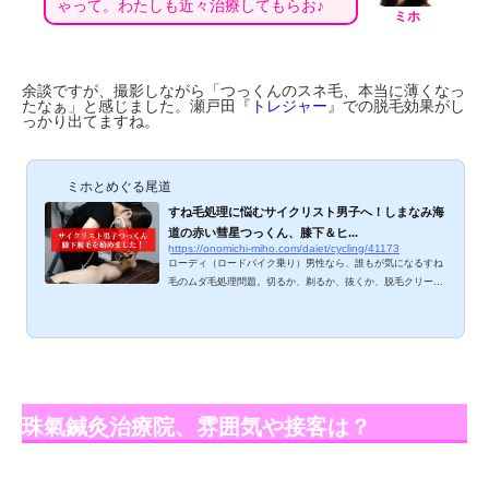
ゃって。わたしも近々治療してもらお♪
ミホ
余談ですが、撮影しながら「つっくんのスネ毛、本当に薄くなっ
たなぁ」と感じました。瀬戸田『
トレジャー
』での脱毛効果がし
っかり出てますね。
ミホとめぐる尾道
すね毛処理に悩むサイクリスト男子へ！しまなみ海
道の赤い彗星つっくん、膝下＆ヒ...
https://onomichi-miho.com/daiet/cycling/41173
ローディ（ロードバイク乗り）男性なら、誰もが気になるすね
毛のムダ毛処理問題。切るか、剃るか、抜くか、脱毛クリーム
か、家庭用脱毛機器か、エステティックサロンかメディアカル
エステか？家庭での処理だと毎回面倒くさいし、カミソリ負け
するなど肌が弱い方にとっては深刻な問題ですよね。つっくん
が始めたエステサロンでの脱毛、ご紹介しますね。 サイクリス
ト男子は、なぜすね毛処理が必要なのか？ 周囲のサイクリスト
男性からよく聞くのは、以下３つ。１．落車時に擦過傷を負っ
たとき、毛を巻き込んでしまう（処置が...
珠氣鍼灸治療院、雰囲気や接客は？