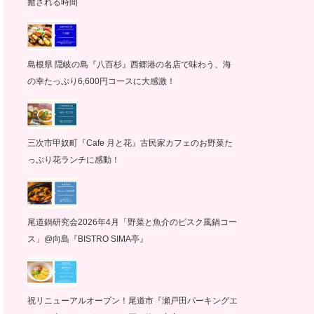
癒される時間
島根県 隠岐の島『八百杉』西郷港の名店で味わう、海
の幸たっぷり6,600円コースに大感激！
三次市甲奴町『Cafe 月と花』古民家カフェのお野菜た
っぷり花ランチに感動！
尾道鍋研究会2026年4月「野菜と魚介のビスク風鍋コー
ス」@向島『BISTRO SIMA亭』
祝リニューアルオープン！尾道市『瀬戸田パーキングエ