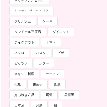
キッチンアルピーノ
キャセイ ヴィクトリア
グリル浜三
ケーキ
タンドール三原店
ダイエット
テイクアウト
トマト
ネジロ
パスタ
ピザ
ピッツァ
ボヌー
メキシコ料理
ラーメン
七竃
和菓子
因島
好み焼き八昌
尾道
居酒屋
日本酒
月島
桃