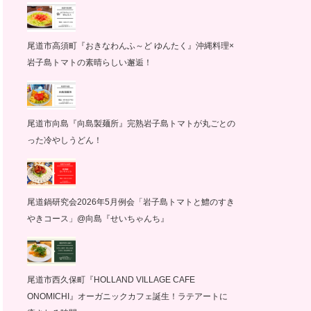
尾道市高須町『おきなわんふ～ど ゆんたく』沖縄料理×
岩子島トマトの素晴らしい邂逅！
尾道市向島『向島製麺所』完熟岩子島トマトが丸ごとの
った冷やしうどん！
尾道鍋研究会2026年5月例会「岩子島トマトと鱧のすき
やきコース」@向島『せいちゃんち』
尾道市西久保町『HOLLAND VILLAGE CAFE
ONOMICHI』オーガニックカフェ誕生！ラテアートに