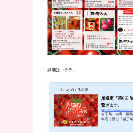
詳細はコチラ。
ミホとめぐる尾道
尾道市『第6回
繋ぎます。
https://onomichi-miho
岩子島・向島・因
料理で繋ぐ『岩子島
食店がタッグを組
トマト祭＆マルシェ