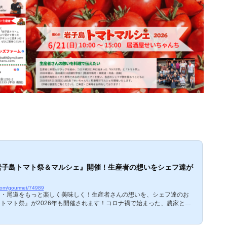
 岩子島トマト祭＆マルシェ』開催！生産者の想いをシェフ達が
.com/gourmet/74989
島・尾道をもっと楽しく美味しく！生産者さんの想いを、シェフ達のお
トマト祭』が2026年も開催されます！コロナ禍で始まった、農家と飲
み、岩子島・向島などの農産物・海産物を活かしたイベント。お蔭様で
はコロナ後も継続でき、第6回目を迎えます。2026年6月は『第6回 岩