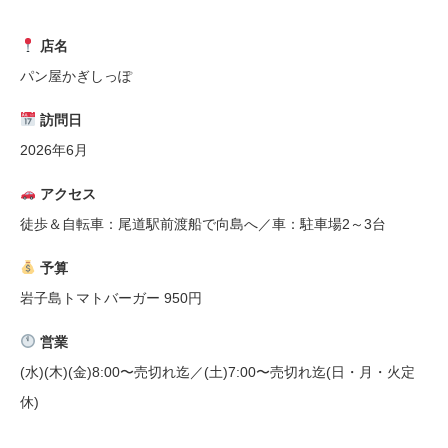
店名
パン屋かぎしっぽ
訪問日
2026年6月
アクセス
徒歩＆自転車：尾道駅前渡船で向島へ／車：駐車場2～3台
予算
岩子島トマトバーガー 950円
営業
(水)(木)(金)8:00〜売切れ迄／(土)7:00〜売切れ迄(日・月・火定
休)