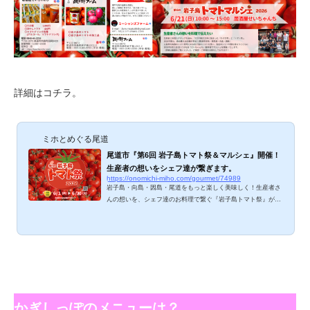
詳細はコチラ。
ミホとめぐる尾道
尾道市『第6回 岩子島トマト祭＆マルシェ』開催！
生産者の想いをシェフ達が繋ぎます。
https://onomichi-miho.com/gourmet/74989
岩子島・向島・因島・尾道をもっと楽しく美味しく！生産者さ
んの想いを、シェフ達のお料理で繋ぐ『岩子島トマト祭』が20
26年も開催されます！コロナ禍で始まった、農家と飲食店がタ
ッグを組み、岩子島・向島などの農産物・海産物を活かしたイ
ベント。お蔭様でトマト祭＆マルシェはコロナ後も継続でき、
第6回目を迎えます。2026年6月は『第6回 岩子島トマト祭』と
ともに、『トマトマルシェ』も開催予定！ぜひ、期間中に尾道
へお越しくださいね。 第6回 岩子島トマト祭 ◆フライヤーPD
Fデータ岩子島のトマト農家と、尾道市内18...
かぎしっぽのメニューは？