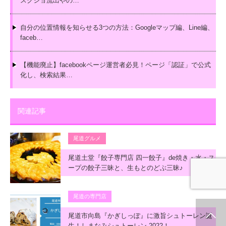
スクショ流出やの…
自分の位置情報を知らせる3つの方法：Googleマップ編、Line編、
faceb…
【機能廃止】facebookページ運営者必見！ページ「認証」で公式
化し、検索結果…
関連記事
尾道グルメ
尾道土堂『餃子専門店 四一餃子』de焼き・水・ス
ープの餃子三昧と、生もとのどぶ三昧♪
尾道の専門店
尾道市向島『かぎしっぽ』に激旨シュトーレン誕
ホーム
新着情報
シェア
お問合せ
生！しまなみシュトーレン 2022！