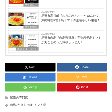
尾道カレー
2026/06/14
尾道市高須町『おきなわんふ～ど ゆんたく』
沖縄料理×岩子島トマトの素晴らしい邂逅！
尾道居酒屋
2026/06/12
尾道市向島『向島製麺所』完熟岩子島トマト
が丸ごとのった冷やしうどん！
尾道そば・うどん
Post
Share
Hatena
RSS
feedly
Pin it
尾道の専門店
向島
,
かぎしっぽ
,
トマト祭