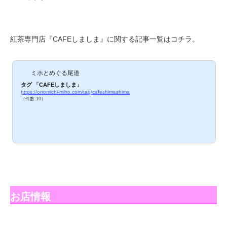
紅茶専門店『CAFEしましま』に関する記事一覧はコチラ。
ミホとめぐる尾道
タグ 「CAFEしましま」
https://onomichi-miho.com/tag/cafeshimashima
（件数:10）
お店情報