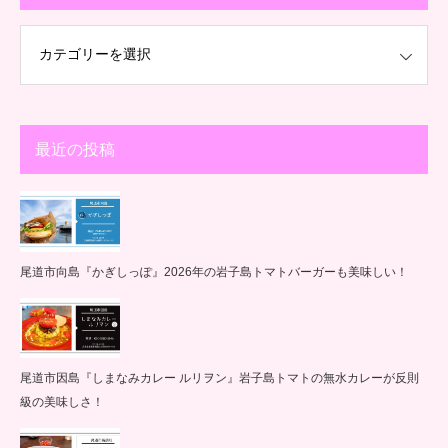
最近の投稿
尾道市向島『かぎしっぽ』2026年の岩子島トマトバーガーも美味しい！
尾道市因島『しまなみカレー ルリヲン』岩子島トマトの無水カレーが反則
級の美味しさ！