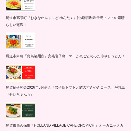
尾道市高須町『おきなわんふ～ど ゆんたく』沖縄料理×岩子島トマトの素晴
らしい邂逅！
尾道市向島『向島製麺所』完熟岩子島トマトが丸ごとのった冷やしうどん！
尾道鍋研究会2026年5月例会「岩子島トマトと鱧のすきやきコース」@向島
『せいちゃんち』
尾道市西久保町『HOLLAND VILLAGE CAFE ONOMICHI』オーガニックカ