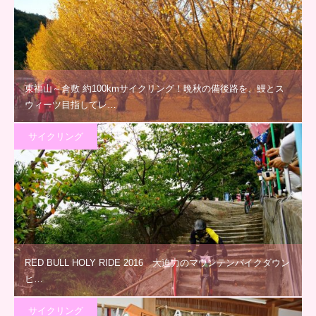
東福山～倉敷 約100kmサイクリング！晩秋の備後路を、鰻とス
ウィーツ目指してレ…
サイクリング
RED BULL HOLY RIDE 2016 大迫力のマウンテンバイクダウン
ヒ…
サイクリング