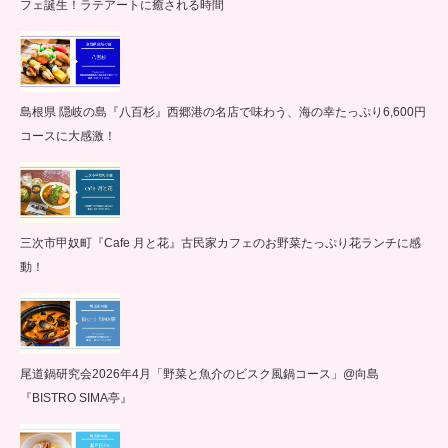
フェ誕生！ラテアートに癒される時間
島根県 隠岐の島『八百杉』西郷港の名店で味わう、海の幸たっぷり6,600円
コースに大感激！
三次市甲奴町『Cafe 月と花』古民家カフェのお野菜たっぷり花ランチに感
動！
尾道鍋研究会2026年4月「野菜と魚介のビスク風鍋コース」@向島
『BISTRO SIMA亭』