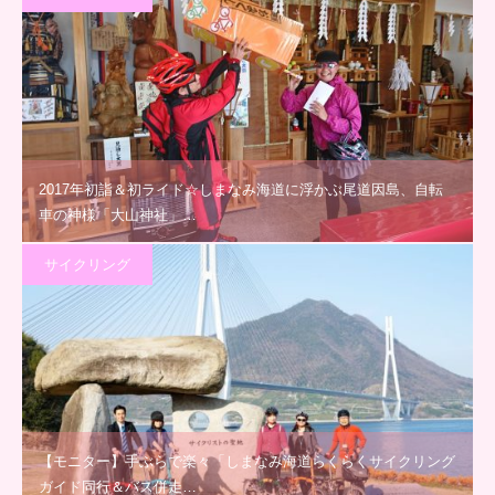
2017年初詣＆初ライド☆しまなみ海道に浮かぶ尾道因島、自転
車の神様「大山神社」…
サイクリング
【モニター】手ぶらで楽々「しまなみ海道らくらくサイクリング
ガイド同行＆バス併走…