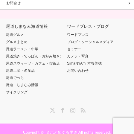
お問合せ
尾道しまなみ海道情報
ワードプレス・ブログ
尾道グルメ
ワードプレス
グルメまとめ
ブログ・ソーシャルメディア
尾道ラーメン・中華
セミナー
尾道焼き（てっぱん・お好み焼き）
カメラ・写真
尾道スウィーツ・カフェ・喫茶店
SimaNYAmi 本谷美穂
尾道土産・名産品
お問い合わせ
尾道でべら
尾道・しまなみ情報
サイクリング
Twitter
Facebook
Instagram
RSS
Copyright ©
ミホとめぐる尾道
All rights reserved.