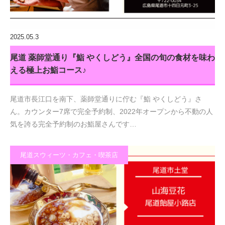
2025.05.3
尾道 薬師堂通り『鮨 やくしどう』全国の旬の食材を味わ
える極上お鮨コース♪
尾道市長江口を南下、薬師堂通りに佇む『鮨 やくしどう』さ
ん。カウンター7席で完全予約制、2022年オープンから不動の人
気を誇る完全予約制のお鮨屋さんです…
尾道スウィーツ・カフェ・喫茶店