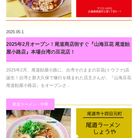
2025.05.1
2025年2月オープン！尾道商店街すぐ『山海豆花 尾道飴
屋小路店』本場台湾の豆花店！
2025年2月、尾道飴屋小路に、台湾そのままの豆花(トウファ)店
誕生！台湾と新大久保で修行を積まれた店主さんが、『山海豆花
尾道飴屋小路店』をオープンさ…
尾道ラーメン・中華