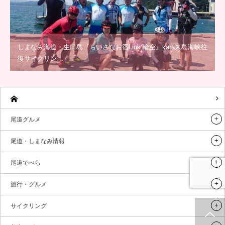
しまなみ海道・生口島『ちいさなお宿Link 輪空』kara来島海峡往
復サイクリン…
尾道グルメ
尾道・しまなみ情報
尾道でべら
旅行・グルメ
サイクリング
ホーム
新着情報
シェア
お問合せ