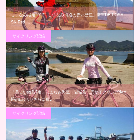
しまなみ縦走2017！しまなみ海道の赤い彗星、新車DE ROSA
SK Red …
サイクリング記録
「美しい離島7選」しまなみ海道・岩城島一周サイクリングde奇
跡の出会い♪さらに積…
サイクリング記録