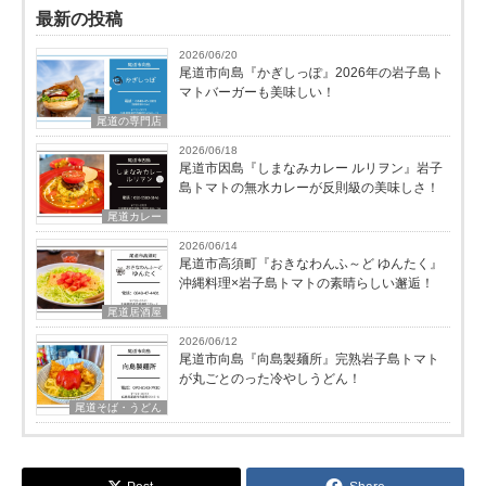
最新の投稿
2026/06/20
尾道市向島『かぎしっぽ』2026年の岩子島ト
マトバーガーも美味しい！
尾道の専門店
2026/06/18
尾道市因島『しまなみカレー ルリヲン』岩子
島トマトの無水カレーが反則級の美味しさ！
尾道カレー
2026/06/14
尾道市高須町『おきなわんふ～ど ゆんたく』
沖縄料理×岩子島トマトの素晴らしい邂逅！
尾道居酒屋
2026/06/12
尾道市向島『向島製麺所』完熟岩子島トマト
が丸ごとのった冷やしうどん！
尾道そば・うどん