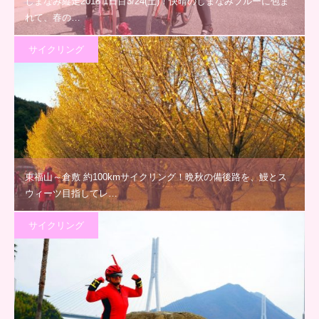
しまなみ縦走2018 1日目3/24(土)！快晴のしまなみブルーに包ま
れて、春の…
サイクリング
東福山～倉敷 約100kmサイクリング！晩秋の備後路を、鰻とス
ウィーツ目指してレ…
サイクリング