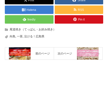
Post
Share
Hatena
RSS
feedly
Pin it
尾道焼き（てっぱん・お好み焼き）
向島
,
一茶
,
泣ける！広島県
前のページ
次のページ