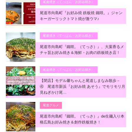
尾道焼き（てっぱん・お好み焼き）
尾道市向島町『お好み焼 鉄板焼 鐵咲。』ジャン
キーガーリックトマト焼が激ウマ♪
尾道焼き（てっぱん・お好み焼き）
尾道市向島町『鐵咲。（てっさ）』、大葉香るメ
チャ旨お好み焼き＆海鮮・お肉の鉄板焼き店！
尾道焼き（てっぱん・お好み焼き）
【閉店】モデル馨ちゃんと尾道しまなみ散歩－
④ 尾道市新浜『お好み焼 あそう』でモリモリ月
見ねぎかけ尾…
尾道グルメ
尾道市向島町『鐵咲。（てっさ）』de生麺入り本
格広島お好み焼き＆創作鉄板焼き！