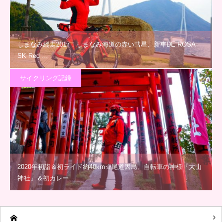
しまなみ縦走2017！しまなみ海道の赤い彗星、新車DE ROSA
SK Red …
サイクリング記録
2020年初詣＆初ライド約40km☆尾道因島、自転車の神様『大山
神社』＆初カレー…