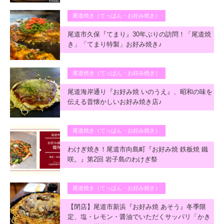
尾道焼き（てっぱん・お好み焼き）
尾道市久保『てまり』30年ぶりの訪問！「尾道焼
き」「てまり特製」お好み焼き♪
尾道焼き（てっぱん・お好み焼き）
尾道海岸通り『お好み焼 いのうえ』、昭和の味を
伝える昔懐かしいお好み焼き店♪
尾道焼き（てっぱん・お好み焼き）
わけぎ焼き！尾道市向島町『お好み焼 鉄板焼 鐵
咲。』第2回 岩子島のわけぎ祭
尾道焼き（てっぱん・お好み焼き）
【閉店】尾道市新浜『お好み焼 あそう』冬季限
定、塩・レモン・醤油でいただくサッパリ「かき