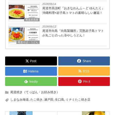
2026/06/14
尾道市高須町『おきなわんふ～ど ゆんたく』
沖縄料理×岩子島トマトの素晴らしい邂逅！
尾道居酒屋
2026/06/12
尾道市向島『向島製麺所』完熟岩子島トマト
が丸ごとのった冷やしうどん！
尾道そば・うどん
Post
Share
Hatena
RSS
feedly
Pin it
尾道焼き（てっぱん・お好み焼き）
しまなみ海道
,
たこ焼き
,
瀬戸田
,
生口島
,
ミナミたこ焼き店