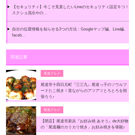
【セキュリティ】今こそ見直したいLineのセキュリティ設定６つ！
スクショ流出やの…
自分の位置情報を知らせる3つの方法：Googleマップ編、Line編、
faceb…
関連記事
尾道グルメ
尾道市十四日元町『三三九』尾道っ子のソウルフ
ードたこ焼き！昔ながらのアツアツとろとろを頬
張ろう♪
尾道グルメ
【閉店】尾道市新浜『お好み焼 あそう』de大好物
の「尾道麺のカリカリ焼き」お好み焼きを堪能♪