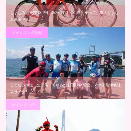
しまなみ縦走2018 2日目3/25(日)！追い風に乗って、春のしまな
み海道 今…
サイクリング記録
しまなみ海道・生口島『ちいさなお宿Link 輪空』kara来島海峡往
復サイクリン…
サイクリング