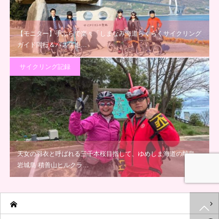
【モニター】手ぶらで楽々「しまなみ海道らくらくサイクリング
ガイド同行＆バス併走…
サイクリング記録
天女の羽衣と呼ばれる三千本桜目指して、ゆめしま海道の離島
岩城島 積善山ヒルクラ…
ホーム
新着情報
シェア
お問合せ