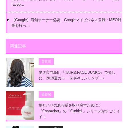
faceb…
【Google】店舗オーナー必読！Googleマイビジネス登録・MEO対
策を行っ…
関連記事
美容院
尾道市向島町『HAIR＆FACE JUNKO』で楽し
む、2019夏カラー＆冷やしシャンプー♪
美容院
艶とハリのある髪を取り戻すために！
『Cosmeker』の「CuthicL」シリーズがすごくイ
イ！