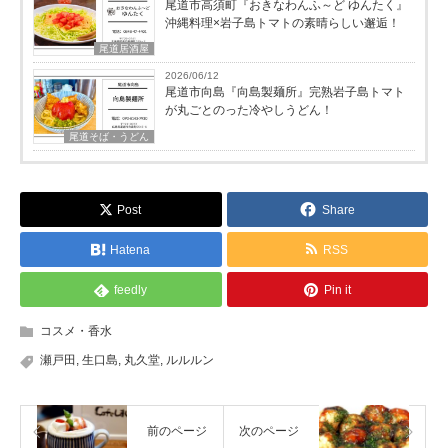
尾道市高須町『おきなわんふ～ど ゆんたく』
沖縄料理×岩子島トマトの素晴らしい邂逅！
尾道居酒屋
2026/06/12
尾道市向島『向島製麺所』完熟岩子島トマト
が丸ごとのった冷やしうどん！
尾道そば・うどん
Post
Share
Hatena
RSS
feedly
Pin it
コスメ・香水
瀬戸田
,
生口島
,
丸久堂
,
ルルルン
前のページ
次のページ