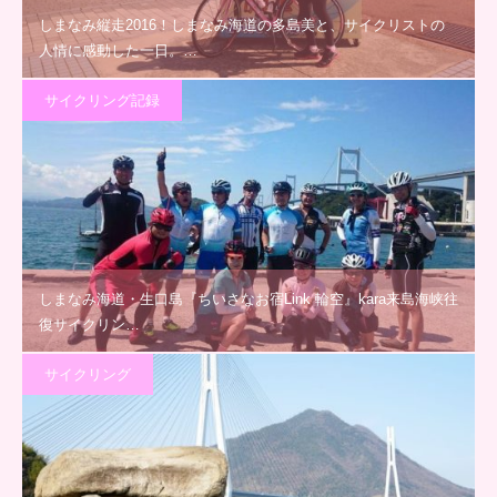
しまなみ縦走2016！しまなみ海道の多島美と、サイクリストの
人情に感動した一日。…
サイクリング記録
しまなみ海道・生口島『ちいさなお宿Link 輪空』kara来島海峡往
復サイクリン…
サイクリング