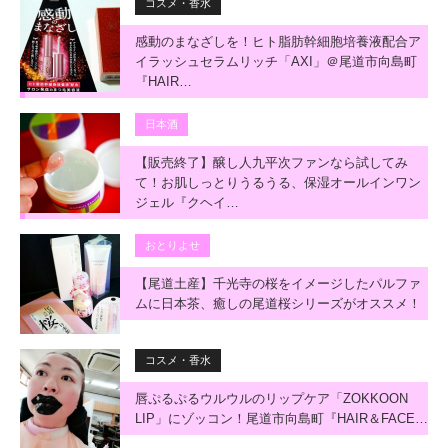
コスメ・香水
感動のまなざしを！ヒト脂肪幹細胞培養液配合ア
イラッシュセラムリッチ「AXI」＠尾道市向島町
『HAIR…
日本酒
【販売終了】醸し人九平次ファンなら試してみ
て！お肌しっとりうるうる、保湿オールインワン
ジェル『クヘイ…
おとりよせ
【尾道土産】千光寺の桜をイメージしたパルファ
ムに日本茶、癒しの尾道桜シリーズがオススメ！
コスメ・香水
唇ぷるぷるウルウルのリップケア「ZOKKOON
LIP」にゾッコン！尾道市向島町『HAIR＆FACE…