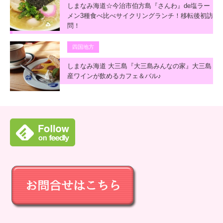
しまなみ海道☆今治市伯方島『さんわ』de塩ラー
メン3種食べ比べサイクリングランチ！移転後初訪
問！
四国地方
しまなみ海道 大三島『大三島みんなの家』大三島
産ワインが飲めるカフェ＆バル♪