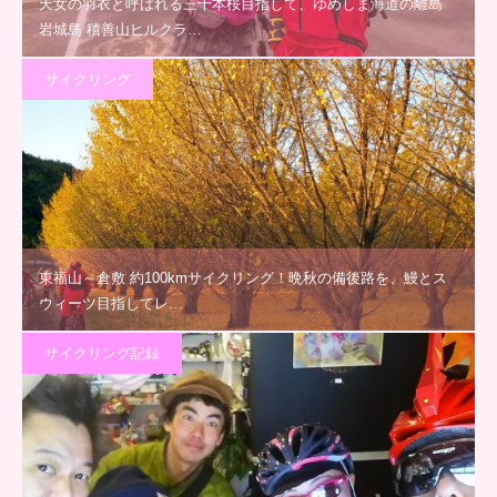
天女の羽衣と呼ばれる三千本桜目指して、ゆめしま海道の離島
岩城島 積善山ヒルクラ…
サイクリング
東福山～倉敷 約100kmサイクリング！晩秋の備後路を、鰻とス
ウィーツ目指してレ…
サイクリング記録