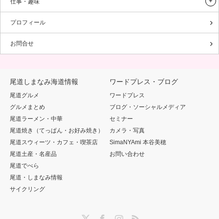
仕事・趣味
プロフィール
お問合せ
尾道しまなみ海道情報
ワードプレス・ブログ
尾道グルメ
ワードプレス
グルメまとめ
ブログ・ソーシャルメディア
尾道ラーメン・中華
セミナー
尾道焼き（てっぱん・お好み焼き）
カメラ・写真
尾道スウィーツ・カフェ・喫茶店
SimaNYAmi 本谷美穂
尾道土産・名産品
お問い合わせ
尾道でべら
尾道・しまなみ情報
サイクリング
Twitter
Facebook
Instagram
RSS