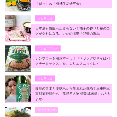
「日々」by『柑橘生活研究会』
おとりよせ
日本酒も白飯も止まらない！柚子の香りと糀のコ
クがクセになる、いかの塩辛「能登の逸品」
コンビニグルメ
ナンプラーを用意すべし！『ペヤングやきそばパ
クチーミックス』を、よりエスニックに♪
おとりよせ
鈴鹿の名水と復刻米から生まれた銘酒！三重県三
重郡菰野町から「菰野乃大物 特別純米酒」おとり
よせ♪
サイクリング