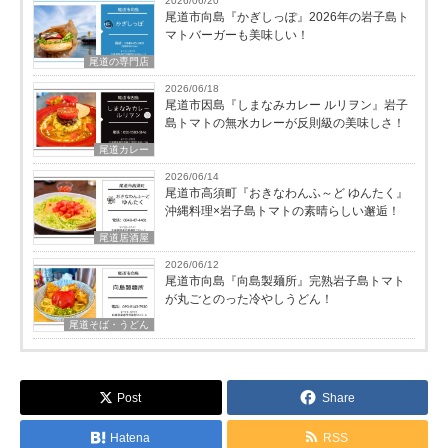
2026/06/20
尾道市向島『かぎしっぽ』2026年の岩子島ト
マトバーガーも美味しい！
尾道の専門店
2026/06/18
尾道市因島『しまなみカレー ルリヲン』岩子
島トマトの無水カレーが反則級の美味しさ！
尾道カレー
2026/06/14
尾道市高須町『おきなわんふ～ど ゆんたく』
沖縄料理×岩子島トマトの素晴らしい邂逅！
尾道居酒屋
2026/06/12
尾道市向島『向島製麺所』完熟岩子島トマト
が丸ごとのった冷やしうどん！
尾道そば・うどん
Post
Share
Hatena
RSS