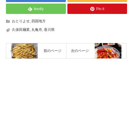
feedly
Pin it
おとりよせ
,
四国地方
久保田麺業
,
丸亀市
,
香川県
前のページ
次のページ