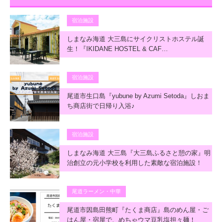
宿泊施設
しまなみ海道 大三島にサイクリストホステル誕
生！『IKIDANE HOSTEL & CAF…
宿泊施設
尾道市生口島『yubune by Azumi Setoda』しおま
ち商店街で日帰り入浴♪
宿泊施設
しまなみ海道 大三島『大三島ふるさと憩の家』明
治創立の元小学校を利用した素敵な宿泊施設！
尾道ラーメン・中華
尾道市因島田熊町『たくま商店』島のめん屋・ご
はん屋・宿屋で、めちゃウマ豆乳塩担々麺！