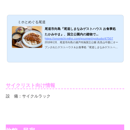
ミホとめぐる尾道
尾道市向島『尾道しまなみゲストハウス お食事処
たかみやま』、国立公園内の建物で...
https://onomichi-miho.com/gourmet/syokudo/47507
2018年2月、尾道市向島の瀬戸内海国立公園 高見山中腹にオー
プンされたゲストハウス＆お食事処『尾道しまなみゲストハウ
ス お食事処たかみやま』さん。お食事処は宿泊者以外も利用可
能と聞き、ランチタイムにお邪魔してきました。高見山の豊か
な自然にいただかれ、瀬戸内海の多島美を見下ろせるロケーシ
ョンが素敵。宿泊にもお食事にも利用できる向島のスポット、
ご紹介しますね。 お食事処たかみやまのメニューは？ お昼の
メニュー。・日替り定食 1,200円・お昼ご膳 1,500円。・カ
レーライス 1,000円・牛カツめし 1,500...
サイクリスト向け情報
設 備：サイクルラック