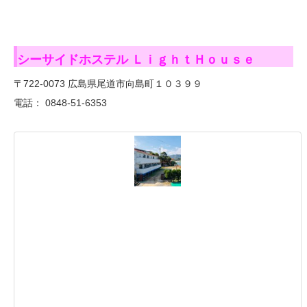
シーサイドホステル ＬｉｇｈｔＨｏｕｓｅ
〒722-0073 広島県尾道市向島町１０３９９
電話： 0848-51-6353