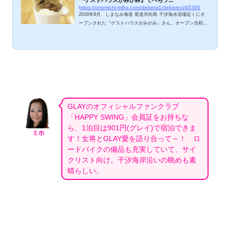
『ゲストハウスがみがみ』でべらソ...
https://onomichi-miho.com/debera1/debereci/45395
2018年9月、しまなみ海道 尾道市向島 干汐海水浴場近くにオ
ープンされた『ゲストハウスがみがみ』さん。オープン当初か
ら「でべらソフトを出してるゲストハウスって！」と気になっ
ていて、今回やっとお邪魔できました。しまなみブルーを満喫
できる海岸沿いの白い建物内で繰り広げられた、ロック談義＆
でべら談義！エンターテイメント性の高いゲストハウス、ご紹
介しますね。 ゲストハウスがみがみのカフェはどんな感
じ？ カフェ＆スイーツのメニュー。ケーキセット、スイーツセ
ット、あまおうの削りいちご、きんとんパイ、珈...
GLAYのオフィシャルファンクラブ
「HAPPY SWING」会員証をお持ちな
ら、1泊目は901円(グレイ)で宿泊できま
ミホ
す！女将とGLAY愛を語り合って～！ ロ
ードバイクの備品も充実していて、サイ
クリスト向け。干汐海岸沿いの眺めも素
晴らしい。