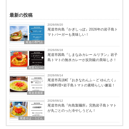
最新の投稿
2026/06/20
尾道市向島『かぎしっぽ』2026年の岩子島ト
マトバーガーも美味しい！
尾道の専門店
2026/06/18
尾道市因島『しまなみカレー ルリヲン』岩子
島トマトの無水カレーが反則級の美味しさ！
尾道カレー
2026/06/14
尾道市高須町『おきなわんふ～ど ゆんたく』
沖縄料理×岩子島トマトの素晴らしい邂逅！
尾道居酒屋
2026/06/12
尾道市向島『向島製麺所』完熟岩子島トマト
が丸ごとのった冷やしうどん！
尾道そば・うどん