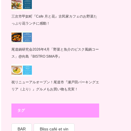
三次市甲奴町『Cafe 月と花』古民家カフェのお野菜た
っぷり花ランチに感動！
尾道鍋研究会2026年4月「野菜と魚介のビスク風鍋コー
ス」@向島『BISTRO SIMA亭』
祝リニューアルオープン！尾道市『瀬戸田パーキングエ
リア（上り）』グルメもお買い物も充実！
タグ
BAR
Bliss café et vin