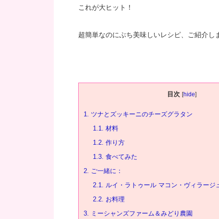
これが大ヒット！
超簡単なのにぶち美味しいレシピ、ご紹介し
目次
[
hide
]
1.
ツナとズッキーニのチーズグラタン
1.1.
材料
1.2.
作り方
1.3.
食べてみた
2.
ご一緒に：
2.1.
ルイ・ラトゥール マコン・ヴィラージュ・
2.2.
お料理
3.
ミーシャンズファーム＆みどり農園