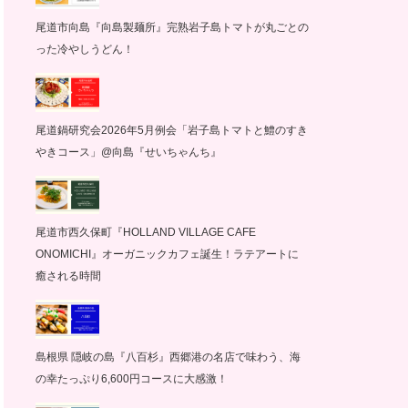
尾道市向島『向島製麺所』完熟岩子島トマトが丸ごとの
った冷やしうどん！
尾道鍋研究会2026年5月例会「岩子島トマトと鱧のすき
やきコース」@向島『せいちゃんち』
尾道市西久保町『HOLLAND VILLAGE CAFE
ONOMICHI』オーガニックカフェ誕生！ラテアートに
癒される時間
島根県 隠岐の島『八百杉』西郷港の名店で味わう、海
の幸たっぷり6,600円コースに大感激！