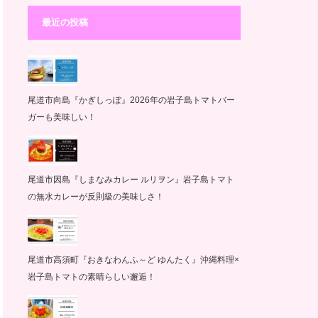
最近の投稿
尾道市向島『かぎしっぽ』2026年の岩子島トマトバー
ガーも美味しい！
尾道市因島『しまなみカレー ルリヲン』岩子島トマト
の無水カレーが反則級の美味しさ！
尾道市高須町『おきなわんふ～ど ゆんたく』沖縄料理×
岩子島トマトの素晴らしい邂逅！