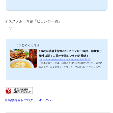
塩で作りましたが、今回は本格的にトリュフ塩でいただきます
よ～。準備も調理も簡単で、一度食べたらハマること請け合い
です。作り方をご紹介しますね。 ピカ子鍋とは？ セレブおね
ぇとして人気のメイクアップアーティストのピカ子さんが考案
された『ピカ子鍋』。ネットを中心に話題沸騰してますね。20
オススメおうち鍋「ピェンロー鍋」
15年11月放送『ぷっすま』の「オネエのオナベ選手権」で紹介
▽
された鍋レシピで、草彅剛さんが『中居正広...
ミホとめぐる尾道
dancyu読者支持率No1 ピェンロー鍋は、紹興酒と
相性抜群！白菜が美味しい冬の定番鍋！
https://onomichi-miho.com/gourmet/ie/13612
「ピエンロー」とは、白菜と春雨が主役の鍋料理です。妹尾河
童さんが「河童のスケッチブック」で紹介されたことからブー
ムになり、今では「dancyu読者支持率No1」と呼ばれているほ
ど。少し煮込み時間がかかりますが、材料少なめ＆作り方が超
簡単なので、冬の定番料理にオススメです。紹興酒をちびちび
やりながら召し上がっていただきたいピェンロー、ご紹介しま
すね。 ピェンロー鍋 レシピ 「日本一のレシピ 永久保存版
dancyu(プレジデントムック)」に詳しく掲載されてるレシピを
参考にチャレンジ。 材料 3～4人分...
広島県尾道市 ブログランキングへ