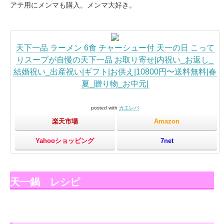
アテ用にメンマも購入。メンマ大好き。
天下一品 ラーメン 6食 チャーシュー付 天一の日 こって
りスープが自慢の天下一品 お取り寄せ|内祝い_お返し_
結婚祝い_出産祝い|ギフト|お供え|10800円〜送料無料|春
夏_贈り物_お中元|
posted with
カエレバ
楽天市場
Amazon
Yahooショッピング
7net
天一鍋 レシピ