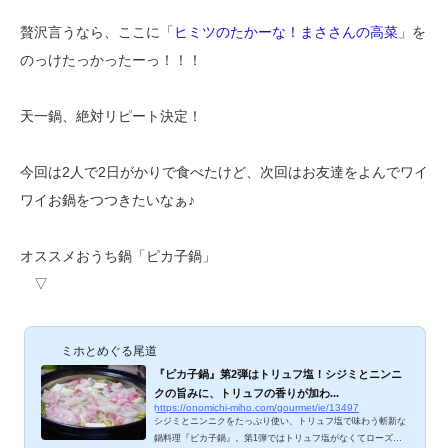
贅沢言うなら、ここに「
ヒミツのたかーな！まささんの高菜
」を
のっけたっかったーっ！！！
天一鍋、絶対リピート決定！
今回は2人で2日がかりで食べたけど、次回はお友達をよんでワイ
ワイお鍋をつつきたいなぁ♪
オススメおうち鍋「ピカ子鍋」
▽
ミホとめぐる尾道
『ピカ子鍋』第2弾はトリュフ塩！シジミとニンニ
クの旨みに、トリュフの香りが加わ...
https://onomichi-miho.com/gourmet/ie/13497
シジミとニンニクをたっぷり使い、トリュフ塩で味わう斬新な
鍋料理『ピカ子鍋』。第1弾ではトリュフ塩がなくてローズ岩