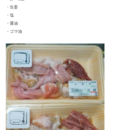
・生姜
・塩
・醤油
・ゴマ油