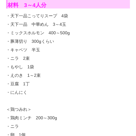
材料 3～4人分
・天下一品こってりスープ 4袋
・天下一品 中華めん 3～4玉
・ミックスホルモン 400～500g
・豚薄切り 300gくらい
・キャベツ 半玉
・ニラ 2束
・もやし 1袋
・えのき 1～2束
・豆腐 1丁
・にんにく
＜鶏つみれ＞
・鶏肉ミンチ 200～300g
・ニラ
・卵 1個