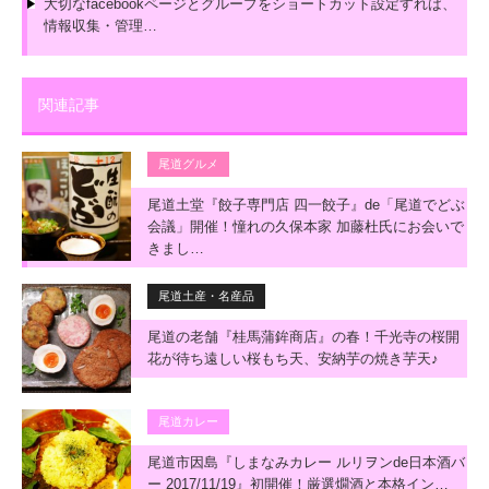
大切なfacebookページとグループをショートカット設定すれば、
情報収集・管理…
関連記事
尾道グルメ
尾道土堂『餃子専門店 四一餃子』de「尾道でどぶ
会議」開催！憧れの久保本家 加藤杜氏にお会いで
きまし…
尾道土産・名産品
尾道の老舗『桂馬蒲鉾商店』の春！千光寺の桜開
花が待ち遠しい桜もち天、安納芋の焼き芋天♪
尾道カレー
尾道市因島『しまなみカレー ルリヲンde日本酒バ
ー 2017/11/19』初開催！厳選燗酒と本格イン…