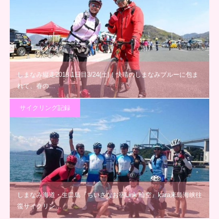
しまなみ縦走2018 1日目3/24(土)！快晴のしまなみブルーに包ま
れて、春の…
サイクリング記録
しまなみ海道・生口島『ちいさなお宿Link 輪空』kara来島海峡往
復サイクリン…