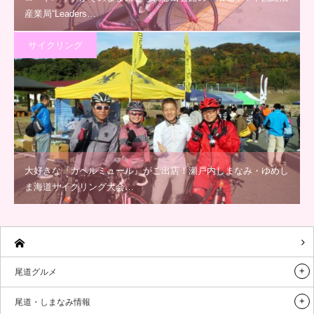
産業局“Leaders…
サイクリング
大好きな『カペルミュール』がご出店！瀬戸内しまなみ・ゆめし
ま海道サイクリング大会…
尾道グルメ
尾道・しまなみ情報