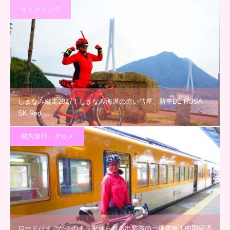
サイクリング
しまなみ縦走2017！しまなみ海道の赤い彗星、新車DE ROSA
SK Red …
国内旅行・グルメ
ロードバイクがそのまま乗せられる出雲路の一畑電車！中国経済