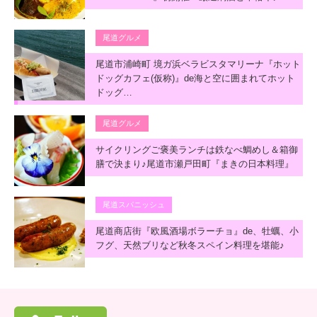
尾道グルメ
尾道市浦崎町 境ガ浜ベラビスタマリーナ『ホット
ドッグカフェ(仮称)』de海と空に囲まれてホット
ドッグ…
尾道グルメ
サイクリングご褒美ランチは鉄なべ鯛めし＆箱御
膳で決まり♪尾道市瀬戸田町『まきの日本料理』
尾道スパニッシュ
尾道商店街『欧風酒場ボラーチョ』de、牡蠣、小
フグ、天然ブリなど秋冬スペイン料理を堪能♪