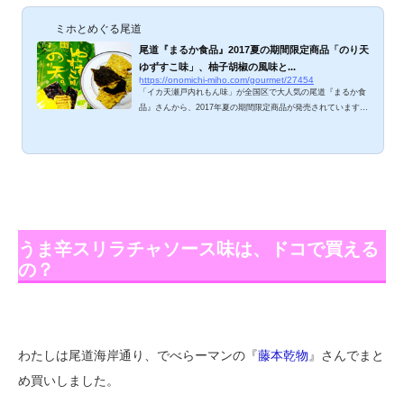
ミホとめぐる尾道
尾道『まるか食品』2017夏の期間限定商品「のり天
ゆずすこ味」、柚子胡椒の風味と...
https://onomichi-miho.com/gourmet/27454
「イカ天瀬戸内れもん味」が全国区で大人気の尾道『まるか食
品』さんから、2017年夏の期間限定商品が発売されています。
その名も「のり天ゆずすこ味」。まるか食品さんダイスキ、柚
子胡椒ダイスキ、ゆずすこダイスキなので、これはハズせませ
ん。早速ハマった「のり天ゆずすこ味」、ご紹介します。 のり
天ゆずすこ味 九州で大人気の調味料「ゆずすこ」を、まるか食
品さんの「のり天」に加えた期間限定商品。「きりっと辛くて
なんだかやみつき 酸味の効いた九州自慢の味」うんうん、お
っしゃるとおり、やみつきになるお味で...
うま辛スリラチャソース味は、ドコで買える
の？
わたしは尾道海岸通り、でべらーマンの『
藤本乾物
』さんでまと
め買いしました。