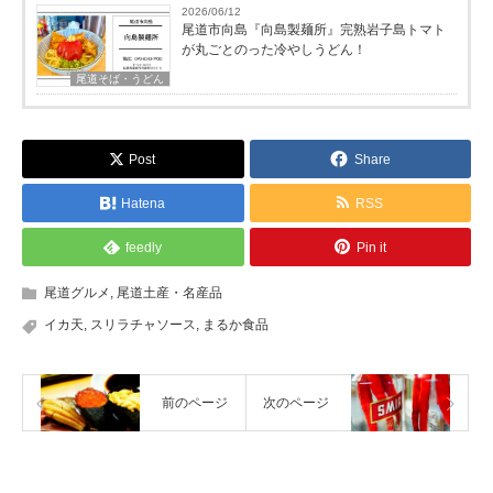
2026/06/12
尾道市向島『向島製麺所』完熟岩子島トマト
が丸ごとのった冷やしうどん！
尾道そば・うどん
Post
Share
Hatena
RSS
feedly
Pin it
尾道グルメ
,
尾道土産・名産品
イカ天
,
スリラチャソース
,
まるか食品
前のページ
次のページ