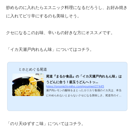
炒めものに入れたらエスニック料理になるだろうし、お好み焼き
に入れてピリ辛にするのも美味しそう。
クセになるこのお味、辛いもの好きな方にオススメです。
「イカ天瀬戸内れもん味」についてはコチラ。
ミホとめぐる尾道
尾道『まるか食品』の「イカ天瀬戸内れもん味」は
うどんに合う！釜玉うどんへトッ...
https://onomichi-miho.com/gourmet/27445
瀬戸内レモンの酸味をまとったカリカリ食感のイカ天は、本当
にやめられないとまらないクセになる美味しさ。尾道市のイカ
天製造メーカー『まるか食品』さんの大ヒット商品「イカ天瀬
戸内れもん味」、我が家の常備品の一つです。ブロガーあるあ
るで、身近なもの・身近なお店を意外とブログに書いてなかっ
たりするんですよね。「イカ天瀬戸内れもん味」、あらためて
ご紹介します。 イカ天瀬戸内れもん味 発売開始は2013年12
「のり天ゆずすこ味」についてはコチラ。
月。生産量日本一を誇る瀬戸内のレモンと、イカ天生産工場日
本一を誇る尾道のイカ天の融合！これが美味...