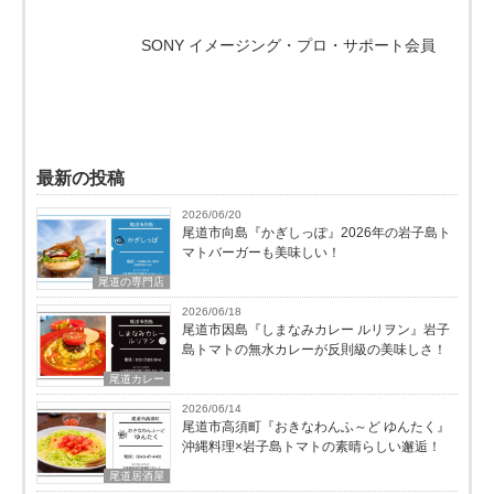
SONY イメージング・プロ・サポート会員
最新の投稿
2026/06/20
尾道市向島『かぎしっぽ』2026年の岩子島ト
マトバーガーも美味しい！
尾道の専門店
2026/06/18
尾道市因島『しまなみカレー ルリヲン』岩子
島トマトの無水カレーが反則級の美味しさ！
尾道カレー
2026/06/14
尾道市高須町『おきなわんふ～ど ゆんたく』
沖縄料理×岩子島トマトの素晴らしい邂逅！
尾道居酒屋