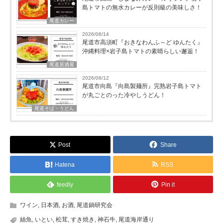
島トマトの無水カレーが反則級の美味しさ！
尾道カレー
2026/06/14
尾道市高須町『おきなわんふ～ど ゆんたく』
沖縄料理×岩子島トマトの素晴らしい邂逅！
尾道居酒屋
2026/06/12
尾道市向島『向島製麺所』完熟岩子島トマト
が丸ごとのった冷やしうどん！
尾道そば・うどん
Post
Share
Hatena
RSS
feedly
Pin it
ワイン
,
日本酒
,
お酒
,
尾道鍋研究会
絲魚
,
いとい
,
松茸
,
すき焼き
,
神石牛
,
尾道海岸通り