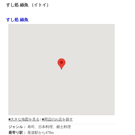
すし処 絲魚 （イトイ）
すし処 絲魚