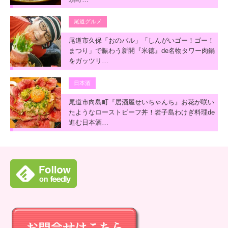
尾道グルメ
尾道市久保「おのバル」「しんがいゴー！ゴー！
まつり」で賑わう新開『米徳』de名物タワー肉鍋
をガッツリ…
日本酒
尾道市向島町『居酒屋せいちゃんち』お花が咲い
たようなローストビーフ丼！岩子島わけぎ料理de
進む日本酒…