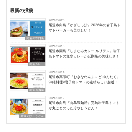
最新の投稿
2026/06/20
尾道市向島『かぎしっぽ』2026年の岩子島ト
マトバーガーも美味しい！
尾道の専門店
2026/06/18
尾道市因島『しまなみカレー ルリヲン』岩子
島トマトの無水カレーが反則級の美味しさ！
尾道カレー
2026/06/14
尾道市高須町『おきなわんふ～ど ゆんたく』
沖縄料理×岩子島トマトの素晴らしい邂逅！
尾道居酒屋
2026/06/12
尾道市向島『向島製麺所』完熟岩子島トマト
が丸ごとのった冷やしうどん！
尾道そば・うどん