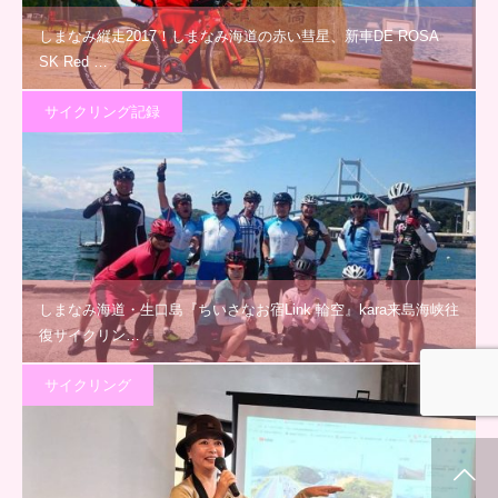
しまなみ縦走2017！しまなみ海道の赤い彗星、新車DE ROSA
SK Red …
サイクリング記録
しまなみ海道・生口島『ちいさなお宿Link 輪空』kara来島海峡往
復サイクリン…
サイクリング
ホーム
新着情報
シェア
お問合せ