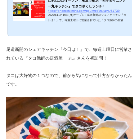
2020/11/16オープン！尾道市新浜『和洋ダイニング
一丸キッチン』でタコ尽くしランチ♪
https://onomichi-miho.com/gourmet/izakaya/61739
2020年11月16日(月)オープン！尾道新開のシェアキッチン『今
日は！』で、毎週土曜日に営業されていた『タコ漁師の居酒屋
一丸』さんが、新浜一丁目へ移転されました。タコ漁師のタコ
漁師によるタコ好きのためのダイニングキッチン！タコ好きに
はたまらないランチと夜メニュー、ご紹介しますね。 和洋ダイ
ニング 一丸キッチン、ランチメニューは？ 〇一丸定食 1,300
円 (タコ飯、タコ天、タコぶつ、タコ酢、味噌汁付）〇タコ天
尾道新開のシェアキッチン『今日は！』で、毎週土曜日に営業さ
定食 1,000円 (タコ飯、タコ天、タコ酢、味噌汁付）〇Ａ定
れている『タコ漁師の居酒屋 一丸』さんを初訪問！
食 1,000円 （ハンバーグ、エビフラ...
タコは大好物の１つなので、前から気になって仕方がなかったん
です。