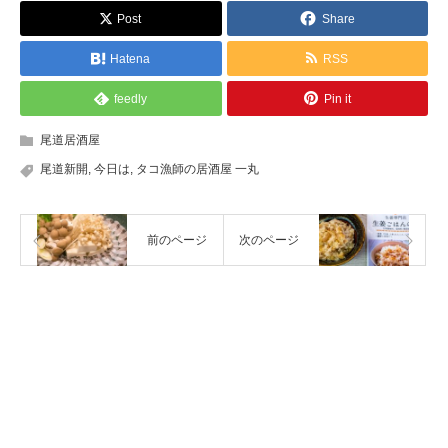
Post
Share
Hatena
RSS
feedly
Pin it
尾道居酒屋
尾道新開
,
今日は
,
タコ漁師の居酒屋 一丸
前のページ
次のページ