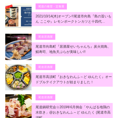
尾道の食堂・定食屋
2021/10/14(木)オープン!!尾道市向島『島の旨いも
ん ここや』レモンポークトンカツと十四代…
尾道居酒屋
尾道市向島町『居酒屋せいちゃんち』炭火焼鳥、
鯖寿司、地魚天ぷらが美味しい!!
尾道居酒屋
尾道市高須町『おきなわんふ～ど ゆんたく』オー
ドブルテイクアウトが始まりました！
尾道居酒屋
尾道鍋研究会☆2019年6月例会「やんばる地鶏の
水炊き」@おきなわんふ～ど ゆんたく (尾道市高
須町…