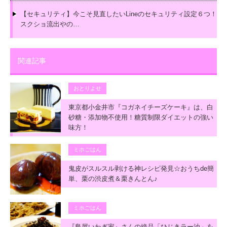
【セキュリティ】今こそ見直したいLineのセキュリティ設定６つ！
スクショ流出やの…
関連記事
おとりよせ
東京都小金井市『コガネイチーズケーキ』は、白
砂糖・添加物不使用！糖質制限ダイエットの強い
味方！
ミホごはん
鬼皮がスルスル剥ける神レシピ発見☆おうちde簡
単、栗の渋皮煮＆栗きんとん♪
ミホごはん
『島屋いわぎ家』さんの絶品「ひじきラー油」を