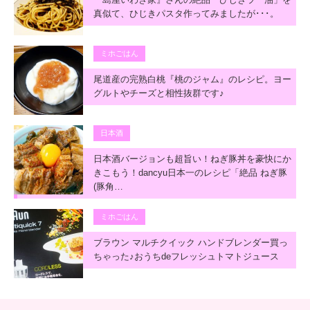
真似て、ひじきパスタ作ってみましたが･･･。
ミホごはん
尾道産の完熟白桃『桃のジャム』のレシピ。ヨー
グルトやチーズと相性抜群です♪
日本酒
日本酒バージョンも超旨い！ねぎ豚丼を豪快にか
きこもう！dancyu日本一のレシピ「絶品 ねぎ豚
(豚角…
ミホごはん
ブラウン マルチクイック ハンドブレンダー買っ
ちゃった♪おうちdeフレッシュトマトジュース