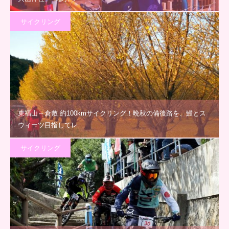
サイクリング
東福山～倉敷 約100kmサイクリング！晩秋の備後路を、鰻とス
ウィーツ目指してレ…
サイクリング