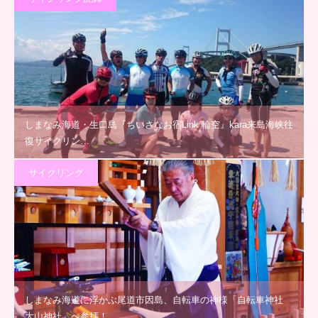
しまなみ海道・生口島『ちいさなお宿Link 輪空』kara来島海峡往
復サイクリン…
サイクリング
しまなみ海道に浮かぶ尾道市因島、自転車の神様「自転車神社
大山神社」へ参拝！