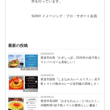
作を行っています。
SONY イメージング・プロ・サポート会員
最新の投稿
2026/06/20
尾道市向島『かぎしっぽ』2026年の岩子島ト
マトバーガーも美味しい！
尾道の専門店
2026/06/18
尾道市因島『しまなみカレー ルリヲン』岩子
島トマトの無水カレーが反則級の美味しさ！
尾道カレー
2026/06/14
尾道市高須町『おきなわんふ～ど ゆんたく』
沖縄料理×岩子島トマトの素晴らしい邂逅！