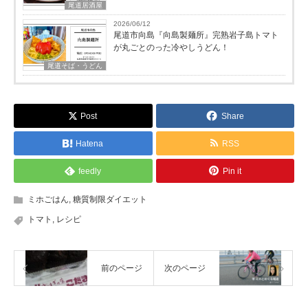
尾道居酒屋
2026/06/12
尾道市向島『向島製麺所』完熟岩子島トマト
が丸ごとのった冷やしうどん！
尾道そば・うどん
Post
Share
Hatena
RSS
feedly
Pin it
ミホごはん
,
糖質制限ダイエット
トマト
,
レシピ
前のページ
次のページ