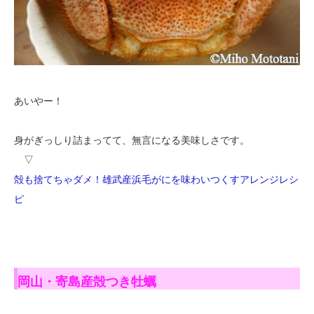
あいやー！
身がぎっしり詰まってて、無言になる美味しさです。
▽
殻も捨てちゃダメ！雄武産浜毛がにを味わいつくすアレンジレシ
ピ
岡山・寄島産殻つき牡蠣