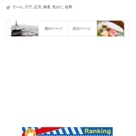
でべら
,
穴子
,
正月
,
雑煮
,
毛がに
,
桂馬
前のページ
次のページ