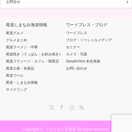
お問合せ
尾道しまなみ海道情報
ワードプレス・ブログ
尾道グルメ
ワードプレス
グルメまとめ
ブログ・ソーシャルメディア
尾道ラーメン・中華
セミナー
尾道焼き（てっぱん・お好み焼き）
カメラ・写真
尾道スウィーツ・カフェ・喫茶店
SimaNYAmi 本谷美穂
尾道土産・名産品
お問い合わせ
尾道でべら
尾道・しまなみ情報
サイクリング
Twitter
Facebook
Instagram
RSS
Copyright ©
ミホとめぐる尾道
All rights reserved.