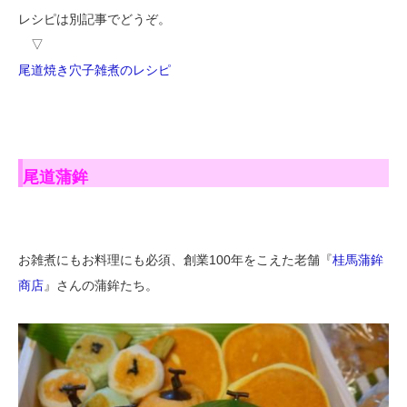
レシピは別記事でどうぞ。
▽
尾道焼き穴子雑煮のレシピ
尾道蒲鉾
お雑煮にもお料理にも必須、創業100年をこえた老舗『
桂馬蒲鉾
商店
』さんの蒲鉾たち。