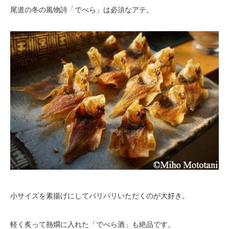
尾道の冬の風物詩「でべら」は必須なアテ。
小サイズを素揚げにしてパリパリいただくのが大好き。
軽く炙って熱燗に入れた「でべら酒」も絶品です。