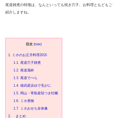
尾道雑煮の特徴は、なんといっても焼き穴子。お料理ともどもご
紹介しますね。
目次
[
hide
]
1.
ミホのお正月料理2015
1.1.
尾道穴子雑煮
1.2.
尾道蒲鉾
1.3.
尾道でべら
1.4.
雄武産浜ゆで毛がに
1.5.
岡山・寄島産殻つき牡蠣
1.6.
ミホ煮物
1.7.
ミホおせち全体像
2.
まとめ