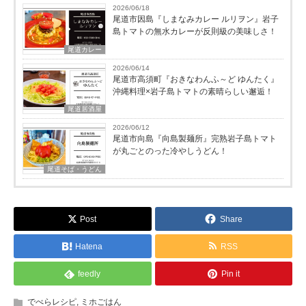
2026/06/18
尾道市因島『しまなみカレー ルリヲン』岩子
島トマトの無水カレーが反則級の美味しさ！
尾道カレー
2026/06/14
尾道市高須町『おきなわんふ～ど ゆんたく』
沖縄料理×岩子島トマトの素晴らしい邂逅！
尾道居酒屋
2026/06/12
尾道市向島『向島製麺所』完熟岩子島トマト
が丸ごとのった冷やしうどん！
尾道そば・うどん
Post
Share
Hatena
RSS
feedly
Pin it
でべらレシピ
,
ミホごはん