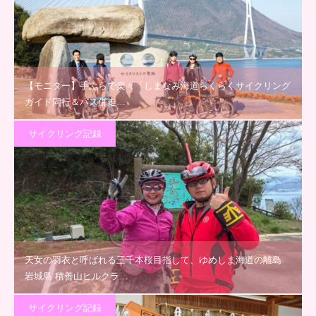
【モニター】手ぶらで楽々「しまなみ海道らくらくサイクリング
ガイド同行＆バス併走…
サイクリング記録
天女の羽衣と呼ばれる三千本桜目指して、ゆめしま海道の離島
岩城島 積善山ヒルクラ…
サイクリング記録