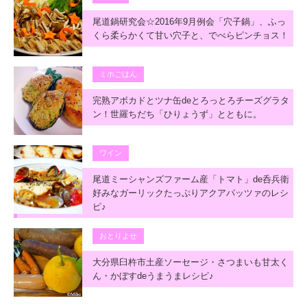
尾道鍋研究会☆2016年9月例会「穴子鍋」、ふっ
くら柔らかくて甘い穴子と、でべらピンチョス！
ミホごはん
完熟アボカドとツナ缶deとろっとろチーズグラタ
ン！世羅ちだち「ひりょうず」とともに。
ワイン
尾道ミーシャンズファーム産「トマト」de呑兵衛
好みなガーリックたっぷりアクアパッツァのレシ
ピ♪
おとりよせ
大分県臼杵市土産ソーセージ・さつまいも甘太く
ん・かぼすdeうまうまレシピ♪