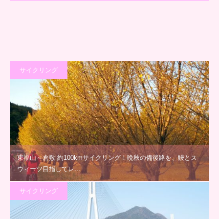
サイクリング
東福山～倉敷 約100kmサイクリング！晩秋の備後路を、鰻とス
ウィーツ目指してレ…
サイクリング