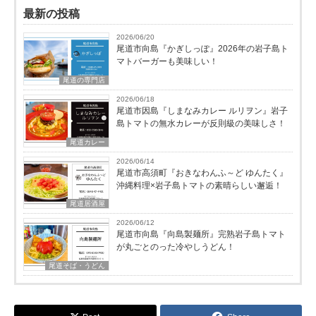
最新の投稿
2026/06/20
尾道市向島『かぎしっぽ』2026年の岩子島ト
マトバーガーも美味しい！
尾道の専門店
2026/06/18
尾道市因島『しまなみカレー ルリヲン』岩子
島トマトの無水カレーが反則級の美味しさ！
尾道カレー
2026/06/14
尾道市高須町『おきなわんふ～ど ゆんたく』
沖縄料理×岩子島トマトの素晴らしい邂逅！
尾道居酒屋
2026/06/12
尾道市向島『向島製麺所』完熟岩子島トマト
が丸ごとのった冷やしうどん！
尾道そば・うどん