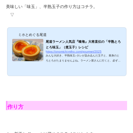
美味しい「味玉」、半熟玉子の作り方はコチラ。
▽
ミホとめぐる尾道
尾道ラーメン人気店『喰海』大将直伝の「半熟とろ
とろ味玉」（煮玉子）レシピ
https://onomichi-miho.com/gourmet/2025
みんな大好き、半熟味玉♪タレが染み込んだ玉子と、黄身のと
ろとろがたまりませんよね。ラーメン屋さんに行くと、必ずト
ッピングをお願いします。「味玉（煮玉子）って、プロにしか
作れないものよねぇ」と思っていたのですが、意外や意外！そ
れなりのものが、おうちで簡単に作れちゃうんです！半熟とろ
とろ味玉 レシピ 作り方を教えてくれたのは、尾道の人気ラー
メン店『尾道ラーメン喰海』の榎本大将。「えっ！大将、そん
なん教えちゃってええん？」と聞くと、「うちの味玉は、ラー
メン用の特製ダレで作っとるけぇ、家じゃ出せん...
作り方