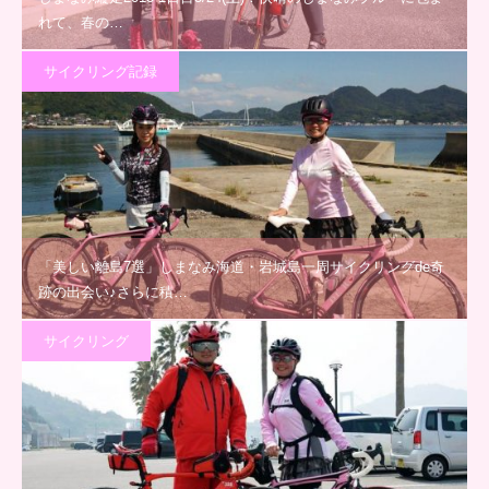
れて、春の…
サイクリング記録
「美しい離島7選」しまなみ海道・岩城島一周サイクリングde奇
跡の出会い♪さらに積…
サイクリング