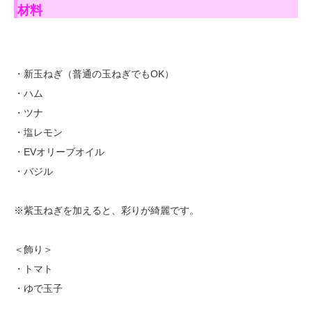
材料
・新玉ねぎ（普通の玉ねぎでもOK）
・ハム
・ツナ
・塩レモン
・EVオリーブオイル
・バジル
※紫玉ねぎを加えると、彩りが綺麗です。
＜飾り＞
・トマト
・ゆで玉子