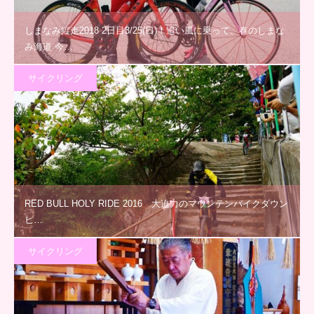
しまなみ縦走2018 2日目3/25(日)！追い風に乗って、春のしまな
み海道 今…
サイクリング
RED BULL HOLY RIDE 2016 大迫力のマウンテンバイクダウン
ヒ…
サイクリング