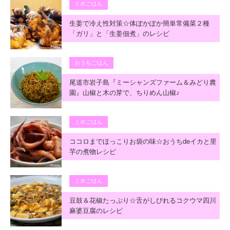
ミホごはん
生姜で冷え性対策☆体ぽかぽか簡単常備菜２種
「ガリ」と「生姜佃煮」のレシピ
おうちごはん
尾道市岩子島『ミーシャンズファーム＆みどり農
園』山椒と木の芽で、ちりめん山椒♪
ミホごはん
ココロまでほっこりお袋の味☆おうちdeイカと里
芋の煮物レシピ
ミホごはん
豆鼓＆花椒たっぷり☆舌がしびれるコクウマ四川
麻婆豆腐のレシピ