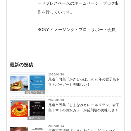
ードプレスベースのホームページ・ブログ制
作を行っています。
SONY イメージング・プロ・サポート会員
最新の投稿
2026/06/20
尾道市向島『かぎしっぽ』2026年の岩子島ト
マトバーガーも美味しい！
尾道の専門店
2026/06/18
尾道市因島『しまなみカレー ルリヲン』岩子
島トマトの無水カレーが反則級の美味しさ！
尾道カレー
2026/06/14
尾道市高須町『おきなわんふ～ど ゆんたく』