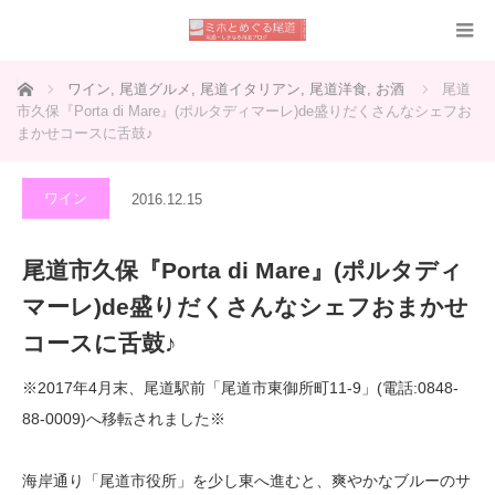
ホーム
ワイン
,
尾道グルメ
,
尾道イタリアン
,
尾道洋食
,
お酒
尾道
市久保『Porta di Mare』(ポルタディマーレ)de盛りだくさんなシェフお
まかせコースに舌鼓♪
ワイン
2016.12.15
尾道市久保『Porta di Mare』(ポルタディ
マーレ)de盛りだくさんなシェフおまかせ
コースに舌鼓♪
※2017年4月末、尾道駅前「尾道市東御所町11-9」(電話:0848-
88-0009)へ移転されました※
海岸通り「尾道市役所」を少し東へ進むと、爽やかなブルーのサ