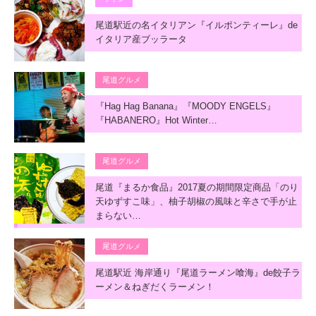
尾道駅近の名イタリアン『イルポンティーレ』de
イタリア産ブッラータ
尾道グルメ
『Hag Hag Banana』『MOODY ENGELS』
『HABANERO』Hot Winter…
尾道グルメ
尾道『まるか食品』2017夏の期間限定商品「のり
天ゆずすこ味」、柚子胡椒の風味と辛さで手が止
まらない…
尾道グルメ
尾道駅近 海岸通り『尾道ラーメン喰海』de餃子ラ
ーメン＆ねぎだくラーメン！