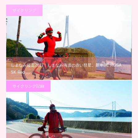
サイクリング
しまなみ縦走2017！しまなみ海道の赤い彗星、新車DE ROSA
SK Red …
サイクリング記録