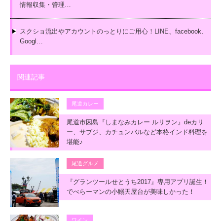
情報収集・管理…
スクショ流出やアカウントのっとりにご用心！LINE、facebook、
Googl…
関連記事
尾道カレー
尾道市因島『しまなみカレー ルリヲン』deカリ
ー、サブジ、カチュンバルなど本格インド料理を
堪能♪
尾道グルメ
『グランツールせとうち2017』専用アプリ誕生！
でべらーマンの小鰯天屋台が美味しかった！
ワイン