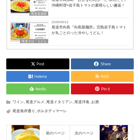
沖縄料理×岩子島トマトの素晴らしい邂逅！
尾道居酒屋
2026/06/12
尾道市向島『向島製麺所』完熟岩子島トマト
が丸ごとのった冷やしうどん！
尾道そば・うどん
Post
Share
Hatena
RSS
feedly
Pin it
ワイン
,
尾道グルメ
,
尾道イタリアン
,
尾道洋食
,
お酒
尾道海岸通り
,
ポルタディマーレ
前のページ
次のページ