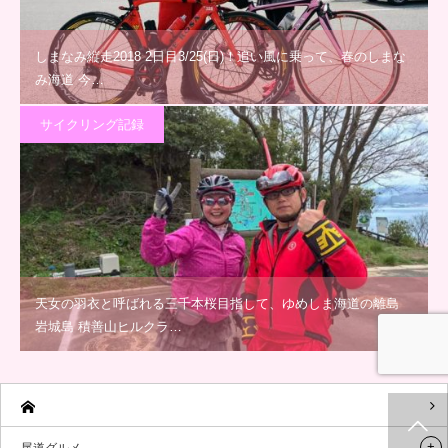
しまなみ縦走2018 2日目3/25(日)！追い風に乗って、春のしまな
み海道 今…
サイクリング記録
天女の羽衣と呼ばれる三千本桜目指して、ゆめしま海道の離島
岩城島 積善山ヒルクラ…
ホーム
新着情報
シェア
お問合せ
尾道グルメ