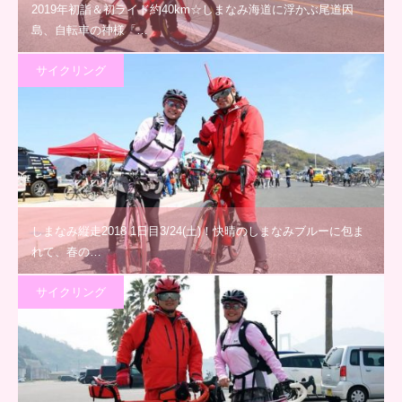
2019年初詣＆初ライド約40km☆しまなみ海道に浮かぶ尾道因
島、自転車の神様「…
サイクリング
しまなみ縦走2018 1日目3/24(土)！快晴のしまなみブルーに包ま
れて、春の…
サイクリング