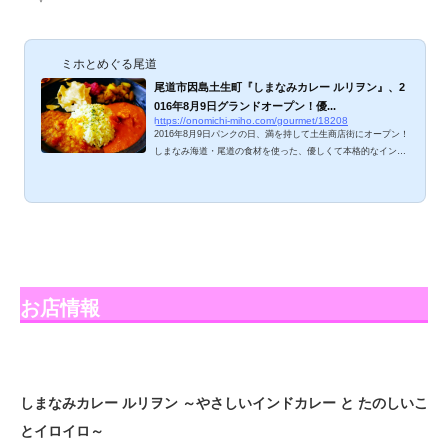
ミホとめぐる尾道
尾道市因島土生町『しまなみカレー ルリヲン』、2
016年8月9日グランドオープン！優...
https://onomichi-miho.com/gourmet/18208
2016年8月9日パンクの日、満を持して土生商店街にオープン！
しまなみ海道・尾道の食材を使った、優しくて本格的なインド
料理が味わえる素敵なお店『しまなみカレー ルリヲン』さ
ん。オープン当日らんらんランチに伺って、美味しいランチセ
ットをいただいてきましたよ～。お料理とお店の様子、ご紹介
しますね。 2016年8月ランチメニュー ルリヲン・カレーラン
チ 850円（税込）。3種類のカレーから2種類選べます。ごは
ん大盛り、ルー増量可能。「こどもカレー500円」もあるの
で、お子様連れの方も安心ですね。ドリンクメニュ...
お店情報
しまなみカレー ルリヲン ～やさしいインドカレー と たのしいこ
とイロイロ～