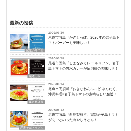
最新の投稿
2026/06/20
尾道市向島『かぎしっぽ』2026年の岩子島ト
マトバーガーも美味しい！
尾道の専門店
2026/06/18
尾道市因島『しまなみカレー ルリヲン』岩子
島トマトの無水カレーが反則級の美味しさ！
尾道カレー
2026/06/14
尾道市高須町『おきなわんふ～ど ゆんたく』
沖縄料理×岩子島トマトの素晴らしい邂逅！
尾道居酒屋
2026/06/12
尾道市向島『向島製麺所』完熟岩子島トマト
が丸ごとのった冷やしうどん！
尾道そば・うどん