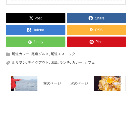
Post
Share
Hatena
RSS
feedly
Pin it
尾道カレー
,
尾道グルメ
,
尾道エスニック
ルリヲン
,
テイクアウト
,
因島
,
ランチ
,
カレー
,
カフェ
前のページ
次のページ