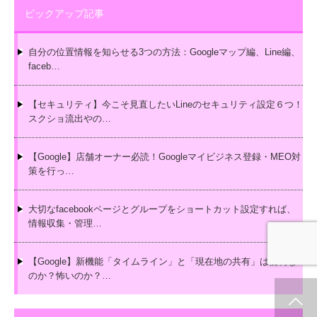
ピックアップ記事
自分の位置情報を知らせる3つの方法：Googleマップ編、Line編、
faceb…
【セキュリティ】今こそ見直したいLineのセキュリティ設定６つ！
スクショ流出やの…
【Google】店舗オーナー必読！Googleマイビジネス登録・MEO対
策を行っ…
大切なfacebookページとグループをショートカット設定すれば、
情報収集・管理…
【Google】新機能「タイムライン」と「現在地の共有」は便利な
のか？怖いのか？…
ホーム
新着情報
シェア
お問合せ