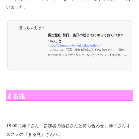
いました。
登っちゃえば？
富士登山 前日、当日の朝までにやっておくべき１
０のこと
https://y-hey.com/mt-fuji-1day-before/
こんにちは！写真も撮れる登山ガイドのy-heyです。 初めて
富士山に登る日が近くなると、なにかソワソワしますよね。 今
回は富士登山前日まで、そして当 ...
まる兆
18:00に洋平さん、参加者の澁谷さんと待ち合わせ、洋平さんオ
ススメの『まる兆』さんへ。