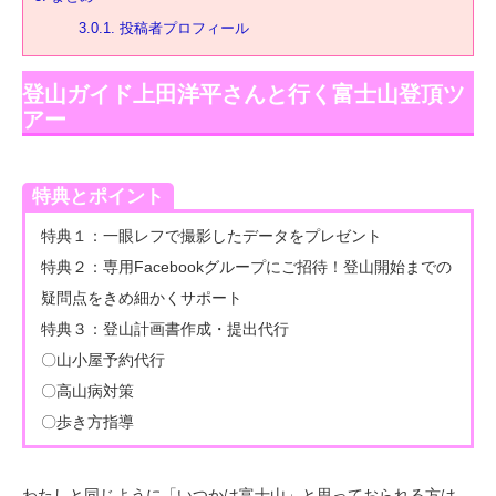
3.0.1.
投稿者プロフィール
登山ガイド上田洋平さんと行く富士山登頂ツ
アー
特典とポイント
特典１：一眼レフで撮影したデータをプレゼント
特典２：専用Facebookグループにご招待！登山開始までの
疑問点をきめ細かくサポート
特典３：登山計画書作成・提出代行
〇山小屋予約代行
〇高山病対策
〇歩き方指導
わたしと同じように「いつかは富士山」と思っておられる方は、