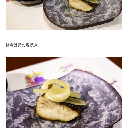
鉢肴は鰆の塩焼き。