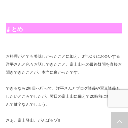
まとめ
お料理がとても美味しかったことに加え、3年ぶりにお会いする
洋平さんと色々お話しできたこと、富士山への最終疑問を直接お
聞きできたことが、本当に良かったです。
できるなら2軒目へ行って、洋平さんとブログ談義や写真談義も
したいところでしたが、翌日の富士山に備えて20時前に解散！な
んて健全なんでしょう。
さぁ、富士登山、がんばるゾ!!
ホーム
新着情報
シェア
お問合せ