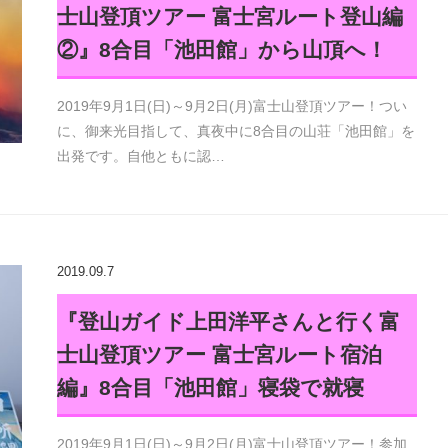
士山登頂ツアー 富士宮ルート登山編
②』8合目「池田館」から山頂へ！
2019年9月1日(日)～9月2日(月)富士山登頂ツアー！つい
に、御来光目指して、真夜中に8合目の山荘「池田館」を
出発です。自他ともに認…
2019.09.7
『登山ガイド上田洋平さんと行く富
士山登頂ツアー 富士宮ルート宿泊
編』8合目「池田館」寝袋で就寝
2019年9月1日(日)～9月2日(月)富士山登頂ツアー！参加