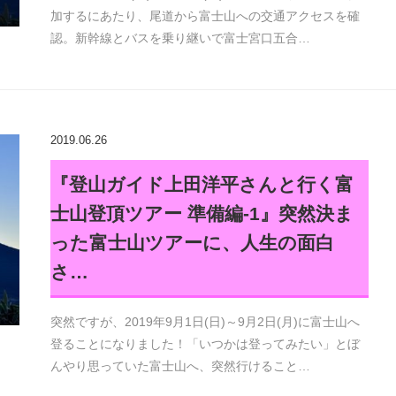
加するにあたり、尾道から富士山への交通アクセスを確
認。新幹線とバスを乗り継いで富士宮口五合…
2019.06.26
『登山ガイド上田洋平さんと行く富
士山登頂ツアー 準備編-1』突然決ま
った富士山ツアーに、人生の面白
さ…
突然ですが、2019年9月1日(日)～9月2日(月)に富士山へ
登ることになりました！「いつかは登ってみたい」とぼ
んやり思っていた富士山へ、突然行けること…