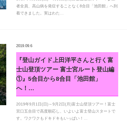
者全員、高山病を発症することなく8合目「池田館」へ到
着できました。実はわた…
2019.09.6
『登山ガイド上田洋平さんと行く富
士山登頂ツアー 富士宮ルート登山編
①』5合目から8合目「池田館」
へ！…
2019年9月1日(日)～9月2日(月)富士山登頂ツアー！富士
宮口五合目で高度順応し、いよいよ富士登山スタートで
す。ワクワクもドキドキもいっぱい！…