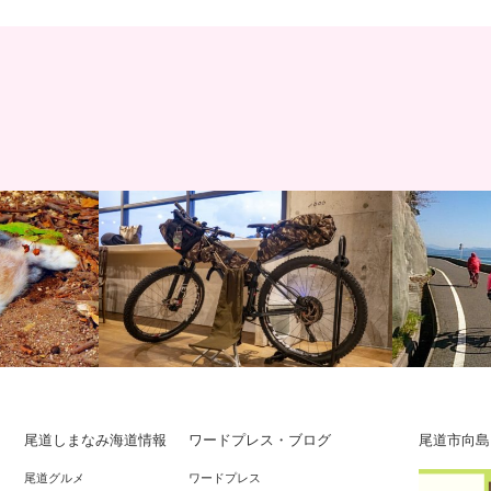
サイクリング
サイクリン
尾道しまなみ海道情報
ワードプレス・ブログ
尾道市向島
ファンライ
中国経済産業局「広域ラグジュアリーツ
とびしま海
尾道グルメ
ワードプレス