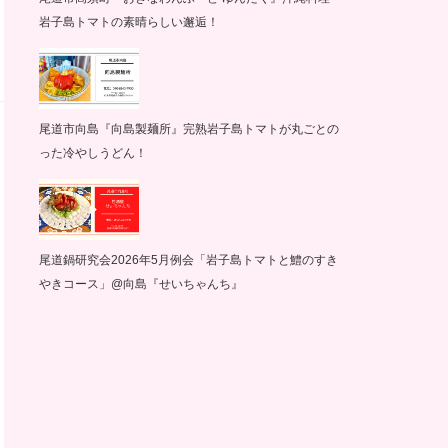
岩子島トマトの素晴らしい邂逅！
尾道市向島『向島製麺所』完熟岩子島トマトが丸ごとの
った冷やしうどん！
尾道鍋研究会2026年5月例会「岩子島トマトと鱧のすき
やきコース」@向島『せいちゃんち』