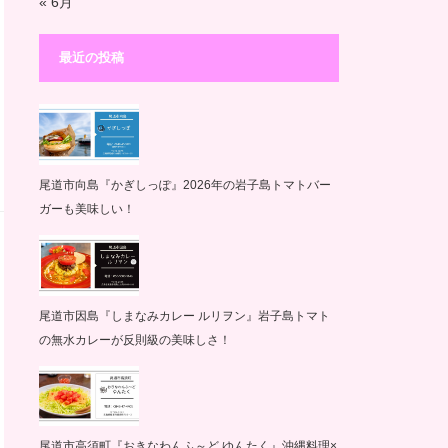
« 6月
最近の投稿
尾道市向島『かぎしっぽ』2026年の岩子島トマトバー
ガーも美味しい！
尾道市因島『しまなみカレー ルリヲン』岩子島トマト
の無水カレーが反則級の美味しさ！
尾道市高須町『おきなわんふ～ど ゆんたく』沖縄料理×