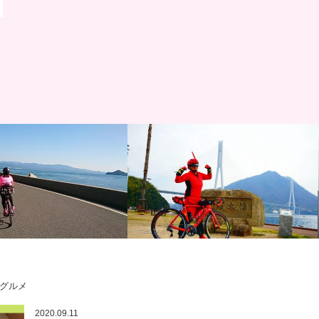
グ
サイクリング
グルメ
道サイクリング 復路編：呉
しまなみ縦走2017！しまなみ海道の赤い
2020.09.11