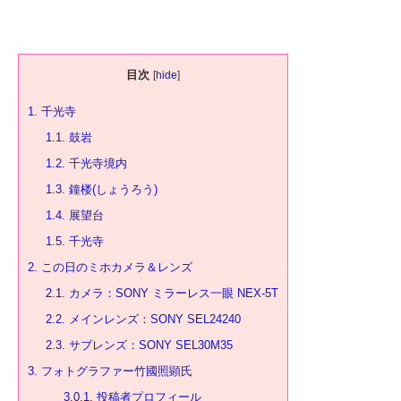
目次
[
hide
]
1.
千光寺
1.1.
鼓岩
1.2.
千光寺境内
1.3.
鐘楼(しょうろう)
1.4.
展望台
1.5.
千光寺
2.
この日のミホカメラ＆レンズ
2.1.
カメラ：SONY ミラーレス一眼 NEX-5T
2.2.
メインレンズ：SONY SEL24240
2.3.
サブレンズ：SONY SEL30M35
3.
フォトグラファー竹國照顕氏
3.0.1.
投稿者プロフィール