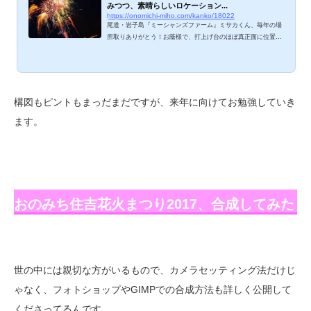
みつつ、素晴らしいロケーション...
https://onomichi-miho.com/kanko/18022
尾道・岩子島『ミーシャンズファーム』ミサカくん、毎年の場
所取りありがとう！お蔭様で、打上げ台のほぼ真正面に位置す
る至近距離から、尾道の夏の風物詩「住吉花火」13,000発を楽
しませていただきました。尾道水道の水面に反射しながら、雄
大に打ち上げられる色鮮やかな花火。写真はまだまだ下手っぴ
ぃですが、ミホのソウル花火をご紹介しますね。 おのみち住吉
花火まつり2016 ミサカくんのお蔭で、素晴らしい場所を確
構図もピントもまっだまだですが、来年に向けてお勉強していき
保！本当にありがとう！！お料理上手な素敵マダムMasukoさ
ます。
んから、美味しい差し入れをたくさんいただき...
おのみち住吉花火まつり2017、合成してみた
世の中には親切な方がいるもので、カメラセッティング法だけじ
ゃなく、フォトショップやGIMPでの合成方法も詳しく公開して
くださってるんです。