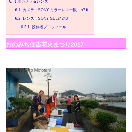
6.
ミホカメラ＆レンズ
6.1.
カメラ：SONY ミラーレス一眼 α7Ⅱ
6.2.
レンズ：SONY SEL24240
6.2.1.
投稿者プロフィール
おのみち住吉花火まつり2017