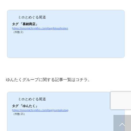
ミホとめぐる尾道
タグ 「喜納商店」
https://onomichi-miho.com/tag/kinashoten
（件数:2）
ゆんたくグループに関する記事一覧はコチラ。
ミホとめぐる尾道
タグ 「ゆんたく」
https://onomichi-miho.com/tag/yuntakutag
（件数:21）
ホーム
新着情報
シェア
お問合せ