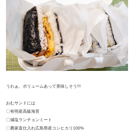
うわぁ、ボリュームあって美味しそう!!!
おむサンドには
〇有明産高級海苔
〇減塩ランチョンミート
〇農家直仕入れ広島県産コシヒカリ100%