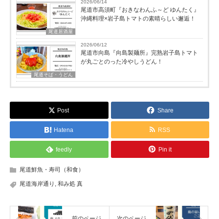
2026/06/14
尾道市高須町『おきなわんふ～ど ゆんたく』
沖縄料理×岩子島トマトの素晴らしい邂逅！
尾道居酒屋
2026/06/12
尾道市向島『向島製麺所』完熟岩子島トマト
が丸ごとのった冷やしうどん！
尾道そば・うどん
Post
Share
Hatena
RSS
feedly
Pin it
尾道鮮魚・寿司（和食）
尾道海岸通り
,
和み処 真
前のページ
次のページ