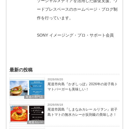
ソーシャルメディアを活用した販促支援、ワ
ードプレスベースのホームページ・ブログ制
作を行っています。
SONY イメージング・プロ・サポート会員
最新の投稿
2026/06/20
尾道市向島『かぎしっぽ』2026年の岩子島ト
マトバーガーも美味しい！
尾道の専門店
2026/06/18
尾道市因島『しまなみカレー ルリヲン』岩子
島トマトの無水カレーが反則級の美味しさ！
尾道カレー