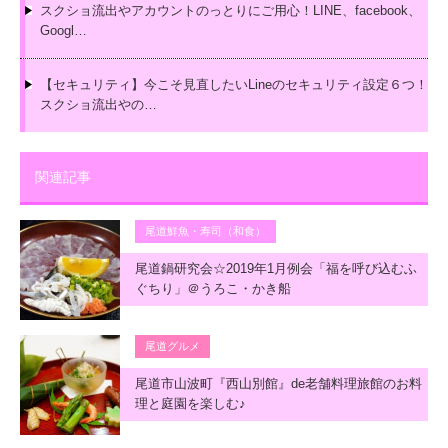
スクショ流出やアカウントのっとりにご用心！LINE、facebook、
Googl…
【セキュリティ】今こそ見直したいLineのセキュリティ設定６つ！
スクショ流出やの…
関連記事
尾道鮮魚・寿司（和食）
尾道鍋研究会☆2019年1月例会「福を呼び込むふ
ぐちり」＠うろこ・かき船
尾道グルメ
尾道市山波町『西山別館』de老舗料理旅館のお料
理と庭園を楽しむ♪