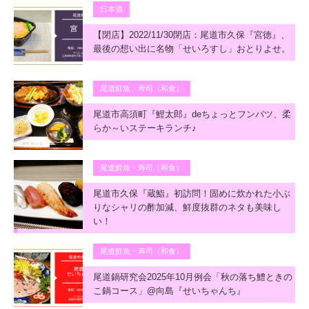
日本酒
【閉店】2022/11/30閉店：尾道市久保『宮徳』、
最後の想い出に名物「せいろすし」おとりよせ。
尾道鮮魚・寿司（和食）
尾道市高須町『鯉太郎』deちょっとフンパツ、柔
らか～いステーキランチ♪
尾道鮮魚・寿司（和食）
尾道市久保『蔵鮨』初訪問！固めに炊かれた小ぶ
りなシャリの酢加減、鮮度抜群のネタも美味し
い！
尾道鮮魚・寿司（和食）
尾道鍋研究会2025年10月例会「秋の落ち鱧ときの
こ鍋コース」@向島『せいちゃんち』