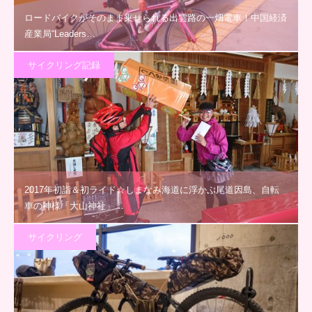
ロードバイクがそのまま乗せられる出雲路の一畑電車！中国経済
産業局“Leaders…
サイクリング記録
2017年初詣＆初ライド☆しまなみ海道に浮かぶ尾道因島、自転
車の神様「大山神社」…
サイクリング