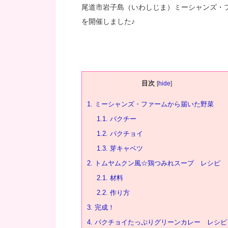
尾道市岩子島（いわしじま）ミーシャンズ・
を開催しました♪
目次
[
hide
]
1.
ミーシャンズ・ファームから届いた野菜
1.1.
パクチー
1.2.
パクチョイ
1.3.
芽キャベツ
2.
トムヤムクン風☆鶏つみれスープ レシピ
2.1.
材料
2.2.
作り方
3.
完成！
4.
パクチョイたっぷりグリーンカレー レシピ