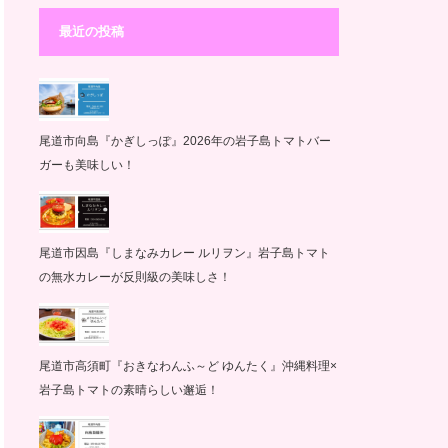
最近の投稿
尾道市向島『かぎしっぽ』2026年の岩子島トマトバー
ガーも美味しい！
尾道市因島『しまなみカレー ルリヲン』岩子島トマト
の無水カレーが反則級の美味しさ！
尾道市高須町『おきなわんふ～ど ゆんたく』沖縄料理×
岩子島トマトの素晴らしい邂逅！