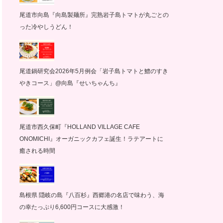
尾道市向島『向島製麺所』完熟岩子島トマトが丸ごとの
った冷やしうどん！
尾道鍋研究会2026年5月例会「岩子島トマトと鱧のすき
やきコース」@向島『せいちゃんち』
尾道市西久保町『HOLLAND VILLAGE CAFE
ONOMICHI』オーガニックカフェ誕生！ラテアートに
癒される時間
島根県 隠岐の島『八百杉』西郷港の名店で味わう、海
の幸たっぷり6,600円コースに大感激！