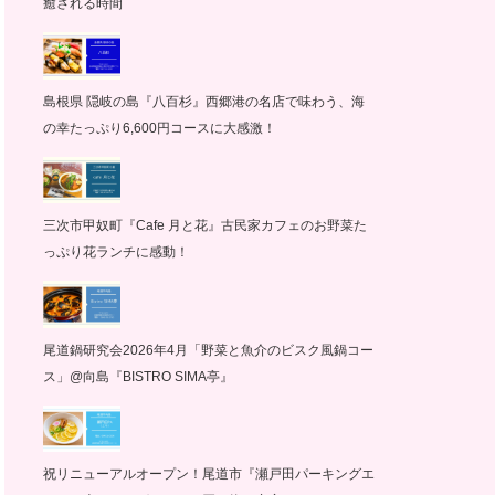
癒される時間
島根県 隠岐の島『八百杉』西郷港の名店で味わう、海
の幸たっぷり6,600円コースに大感激！
三次市甲奴町『Cafe 月と花』古民家カフェのお野菜た
っぷり花ランチに感動！
尾道鍋研究会2026年4月「野菜と魚介のビスク風鍋コー
ス」@向島『BISTRO SIMA亭』
祝リニューアルオープン！尾道市『瀬戸田パーキングエ