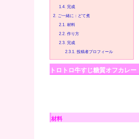
1.4.
完成
2.
ご一緒に：どて煮
2.1.
材料
2.2.
作り方
2.3.
完成
2.3.1.
投稿者プロフィール
トロトロ牛すじ糖質オフカレー
材料