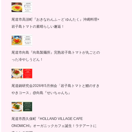
尾道市高須町『おきなわんふ～ど ゆんたく』沖縄料理×
岩子島トマトの素晴らしい邂逅！
尾道市向島『向島製麺所』完熟岩子島トマトが丸ごとの
った冷やしうどん！
尾道鍋研究会2026年5月例会「岩子島トマトと鱧のすき
やきコース」@向島『せいちゃんち』
尾道市西久保町『HOLLAND VILLAGE CAFE
ONOMICHI』オーガニックカフェ誕生！ラテアートに