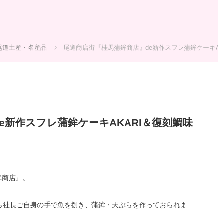
尾道土産・名産品
尾道商店街『桂馬蒲鉾商店』de新作スフレ蒲鉾ケーキA
e新作スフレ蒲鉾ケーキAKARI＆復刻鯛味
鉾商店』。
ら社長ご自身の手で魚を捌き、蒲鉾・天ぷらを作っておられま