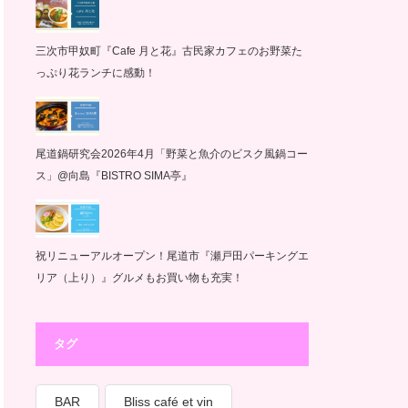
三次市甲奴町『Cafe 月と花』古民家カフェのお野菜た
っぷり花ランチに感動！
尾道鍋研究会2026年4月「野菜と魚介のビスク風鍋コー
ス」@向島『BISTRO SIMA亭』
祝リニューアルオープン！尾道市『瀬戸田パーキングエ
リア（上り）』グルメもお買い物も充実！
タグ
BAR
Bliss café et vin