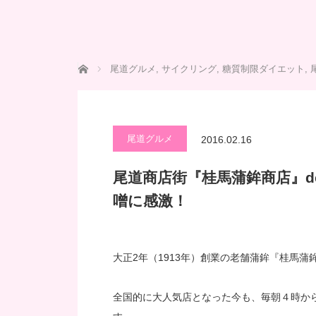
ホーム
尾道グルメ
,
サイクリング
,
糖質制限ダイエット
,
尾道グルメ
2016.02.16
尾道商店街『桂馬蒲鉾商店』d
噌に感激！
大正2年（1913年）創業の老舗蒲鉾『桂馬蒲
全国的に大人気店となった今も、毎朝４時か