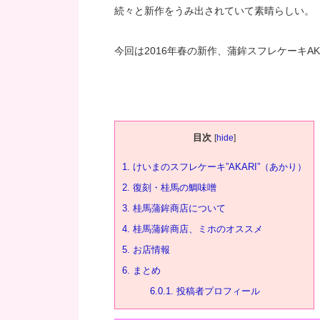
続々と新作をうみ出されていて素晴らしい。
今回は2016年春の新作、蒲鉾スフレケーキA
目次
[
hide
]
1.
けいまのスフレケーキ”AKARI”（あかり）
2.
復刻・桂馬の鯛味噌
3.
桂馬蒲鉾商店について
4.
桂馬蒲鉾商店、ミホのオススメ
5.
お店情報
6.
まとめ
6.0.1.
投稿者プロフィール