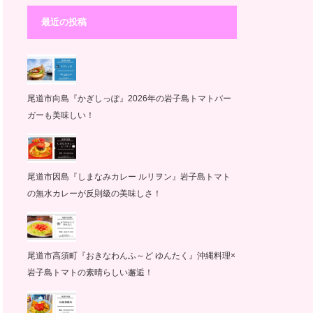
最近の投稿
尾道市向島『かぎしっぽ』2026年の岩子島トマトバー
ガーも美味しい！
尾道市因島『しまなみカレー ルリヲン』岩子島トマト
の無水カレーが反則級の美味しさ！
尾道市高須町『おきなわんふ～ど ゆんたく』沖縄料理×
岩子島トマトの素晴らしい邂逅！