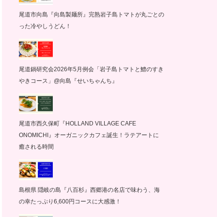
尾道市向島『向島製麺所』完熟岩子島トマトが丸ごとの
った冷やしうどん！
尾道鍋研究会2026年5月例会「岩子島トマトと鱧のすき
やきコース」@向島『せいちゃんち』
尾道市西久保町『HOLLAND VILLAGE CAFE
ONOMICHI』オーガニックカフェ誕生！ラテアートに
癒される時間
島根県 隠岐の島『八百杉』西郷港の名店で味わう、海
の幸たっぷり6,600円コースに大感激！