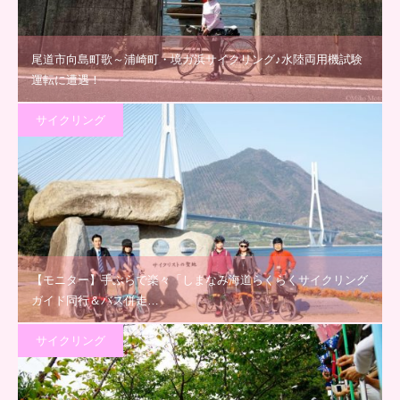
尾道市向島町歌～浦崎町・境ガ浜サイクリング♪水陸両用機試験
運転に遭遇！
サイクリング
【モニター】手ぶらで楽々「しまなみ海道らくらくサイクリング
ガイド同行＆バス併走…
サイクリング