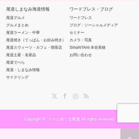
尾道しまなみ海道情報
ワードプレス・ブログ
尾道グルメ
ワードプレス
グルメまとめ
ブログ・ソーシャルメディア
尾道ラーメン・中華
セミナー
尾道焼き（てっぱん・お好み焼き）
カメラ・写真
尾道スウィーツ・カフェ・喫茶店
SimaNYAmi 本谷美穂
尾道土産・名産品
お問い合わせ
尾道でべら
尾道・しまなみ情報
サイクリング
Twitter
Facebook
Instagram
RSS
Copyright ©
ミホとめぐる尾道
All rights reserved.