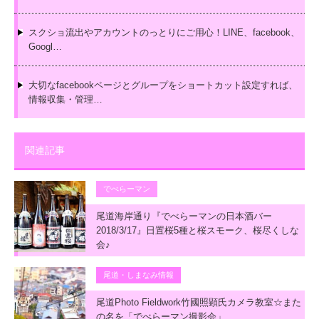
スクショ流出やアカウントのっとりにご用心！LINE、facebook、
Googl…
大切なfacebookページとグループをショートカット設定すれば、
情報収集・管理…
関連記事
でべらーマン
尾道海岸通り『でべらーマンの日本酒バー
2018/3/17』日置桜5種と桜スモーク、桜尽くしな
会♪
尾道・しまなみ情報
尾道Photo Fieldwork竹國照顕氏カメラ教室☆また
の名を「でべらーマン撮影会」