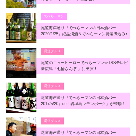
でべらーマン
尾道海岸通り『でべらーマンの日本酒バー
2020/1/25』絶品燗酒＆でべらーマン特製煮込み♪
尾道グルメ
尾道のニューヒーローでべらーマン☆TSSテレビ
新広島「七輪さんぽ 」に出演！
尾道グルメ
尾道海岸通り『でべらーマンの日本酒バー
2017/5/20』de「岩城島レモンポーク」が登場！
尾道グルメ
尾道海岸通り『でべらーマンの日本酒バー