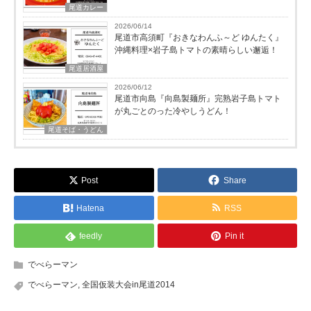
尾道カレー
2026/06/14
尾道市高須町『おきなわんふ～ど ゆんたく』
沖縄料理×岩子島トマトの素晴らしい邂逅！
尾道居酒屋
2026/06/12
尾道市向島『向島製麺所』完熟岩子島トマト
が丸ごとのった冷やしうどん！
尾道そば・うどん
Post
Share
Hatena
RSS
feedly
Pin it
でべらーマン
でべらーマン
,
全国仮装大会in尾道2014