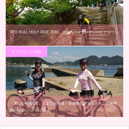
RED BULL HOLY RIDE 2016 大迫力のマウンテンバイクダウン
ヒ…
サイクリング記録
「美しい離島7選」しまなみ海道・岩城島一周サイクリングde奇
跡の出会い♪さらに積…