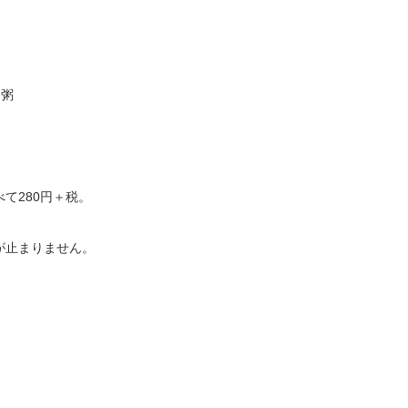
ン粥
て280円＋税。
が止まりません。