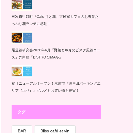
三次市甲奴町『Cafe 月と花』古民家カフェのお野菜た
っぷり花ランチに感動！
尾道鍋研究会2026年4月「野菜と魚介のビスク風鍋コー
ス」@向島『BISTRO SIMA亭』
祝リニューアルオープン！尾道市『瀬戸田パーキングエ
リア（上り）』グルメもお買い物も充実！
タグ
BAR
Bliss café et vin