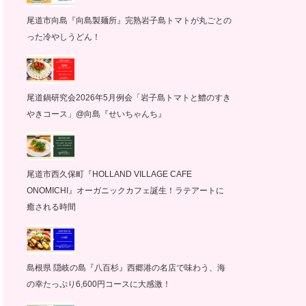
尾道市向島『向島製麺所』完熟岩子島トマトが丸ごとの
った冷やしうどん！
尾道鍋研究会2026年5月例会「岩子島トマトと鱧のすき
やきコース」@向島『せいちゃんち』
尾道市西久保町『HOLLAND VILLAGE CAFE
ONOMICHI』オーガニックカフェ誕生！ラテアートに
癒される時間
島根県 隠岐の島『八百杉』西郷港の名店で味わう、海
の幸たっぷり6,600円コースに大感激！