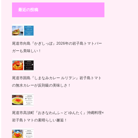
最近の投稿
尾道市向島『かぎしっぽ』2026年の岩子島トマトバー
ガーも美味しい！
尾道市因島『しまなみカレー ルリヲン』岩子島トマト
の無水カレーが反則級の美味しさ！
尾道市高須町『おきなわんふ～ど ゆんたく』沖縄料理×
岩子島トマトの素晴らしい邂逅！