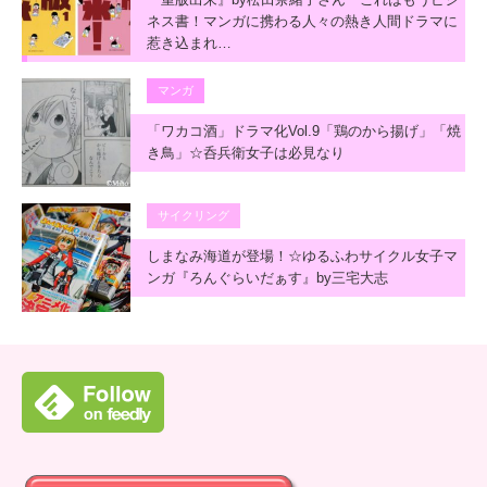
ネス書！マンガに携わる人々の熱き人間ドラマに
惹き込まれ…
マンガ
「ワカコ酒」ドラマ化Vol.9「鶏のから揚げ」「焼
き鳥」☆呑兵衛女子は必見なり
サイクリング
しまなみ海道が登場！☆ゆるふわサイクル女子マ
ンガ『ろんぐらいだぁす』by三宅大志