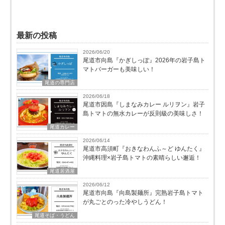
最新の投稿
2026/06/20
尾道市向島『かぎしっぽ』2026年の岩子島ト
マトバーガーも美味しい！
尾道の専門店
2026/06/18
尾道市因島『しまなみカレー ルリヲン』岩子
島トマトの無水カレーが反則級の美味しさ！
尾道カレー
2026/06/14
尾道市高須町『おきなわんふ～ど ゆんたく』
沖縄料理×岩子島トマトの素晴らしい邂逅！
尾道居酒屋
2026/06/12
尾道市向島『向島製麺所』完熟岩子島トマト
が丸ごとのった冷やしうどん！
尾道そば・うどん