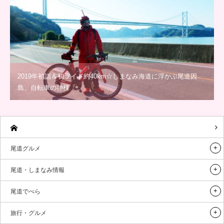
2019年初詣＆初ライド約40km☆しまなみ海道に浮かぶ尾道因
島、自転車の神様「…
尾道グルメ
尾道・しまなみ情報
尾道でべら
旅行・グルメ