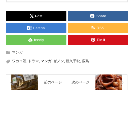
Post
Share
Hatena
RSS
feedly
Pin it
マンガ
ワカコ酒
,
ドラマ
,
マンガ
,
ゼノン
,
新久千映
,
広島
前のページ
次のページ