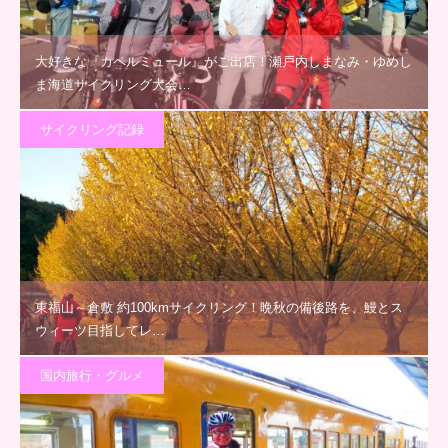
大好きな『カペルミュール』がご出店！瀬戸内しまなみ・ゆめし
ま海道サイクリング大会…
サイクリング記録
東福山～倉敷 約100kmサイクリング！晩秋の備後路を、鰻とス
ウィーツ目指してレ…
国内旅行・グルメ