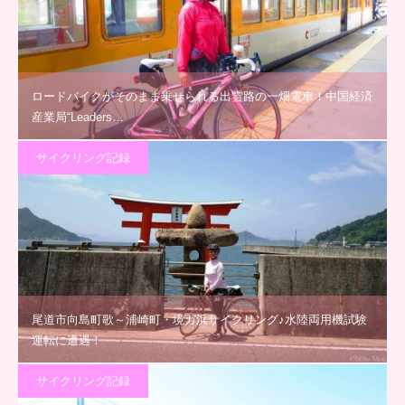
ロードバイクがそのまま乗せられる出雲路の一畑電車！中国経済
産業局“Leaders…
サイクリング記録
尾道市向島町歌～浦崎町・境ガ浜サイクリング♪水陸両用機試験
運転に遭遇！
サイクリング記録