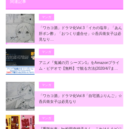
関連記事
マンガ
「ワカコ酒」ドラマ化Vol.3「イカの塩辛」「あん
肝ポン酢」「おつくり盛合せ」☆呑兵衛女子は必
見なり…
マンガ
アニメ『鬼滅の刃 シーズン1』をAmazonプライ
ム・ビデオで【無料】で観る方法(2020/4/7ま…
マンガ
「ワカコ酒」ドラマ化Vol.8「自宅酒ぶりんご」☆
呑兵衛女子は必見なり
マンガ
『重版出来』by松田奈緒子さん これはもうビジ