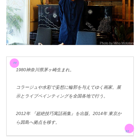
1980神奈川県茅ヶ崎生まれ。
コラージュや水彩で妄想に輪郭を与えてゆく画家。展
示とライブペインティングを全国各地で行う。
2012年 『超絶技巧寓話画集』を出版。2014年 東京か
ら因島へ拠点を移す。