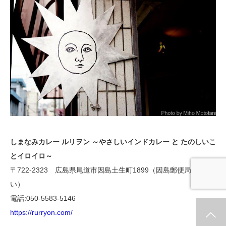
しまなみカレー ルリヲン ～やさしいインドカレー と たのしいこ
とイロイロ～
〒722-2323 広島県尾道市因島土生町1899（因島郵便局向か
い）
電話:050-5583-5146
https://rurryon.com/
ホーム
新着情報
シェア
お問合せ