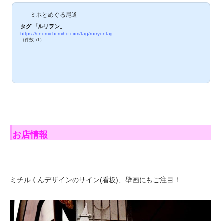
ミホとめぐる尾道
タグ 「ルリヲン」
https://onomichi-miho.com/tag/rurryontag
（件数:71）
お店情報
ミチルくんデザインのサイン(看板)、壁画にもご注目！