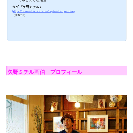
ミホとめぐる尾道
タグ 「矢野ミチル」
https://onomichi-miho.com/tag/michiruyanotag
（件数:16）
矢野ミチル画伯 プロフィール