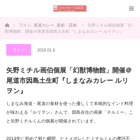
ホーム
ワイン
,
尾道カレー
,
美術・芸術
矢野ミチル画伯個展「幻
獣博物館」開催＠尾道市因島土生町『しまなみカレー ルリヲン』
ワイン
2018.01.6
矢野ミチル画伯個展「幻獣博物館」開催＠
尾道市因島土生町『しまなみカレー ルリ
ヲン』
しまなみ海道・尾道の食材を使った優しくて本格的なインド料理
が味わえる『ルリヲン』さんで、因島在住の画家「チルミー」こ
と矢野ミチルくんの個展が開催されています。
2014年に初めて観た瞬間、ヒトメボレしたミチルくんの摩訶不