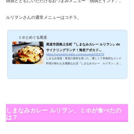
燗酒とともにいただけるおつまみメニュー「熱燗とインド」。
ルリヲンさんの通常メニューはコチラ。
ミホとめぐる尾道
尾道市因島土生町『しまなみカレー ルリヲン』de
サイクリングランチ！海老アボカド...
https://onomichi-miho.com/gourmet/32470
しまなみ海道・尾道の食材を使った、優しくて本格的なインド
料理が味わえる素敵なお店『しまなみカレー ルリヲン』さ
ん。伺うたびに魅力的な新作メニューが登場してるので、常習
性のある美味しさもあいまってリピートが止まりません。今回
いただいた新作「ドームカレードリア」は、まさに悶絶ものの
美味しさ。サイクリングランチにもオススメなカレーショッ
プ、ご紹介しますね。 しまなみカレー ルリヲンのメニュー
は？ おすすめランチメニューは、750円～。ママに嬉しいキッ
ズメニュー「こどもカレー」あり。単品メニュー...
しまなみカレー ルリヲン、ミホが食べたの
は？