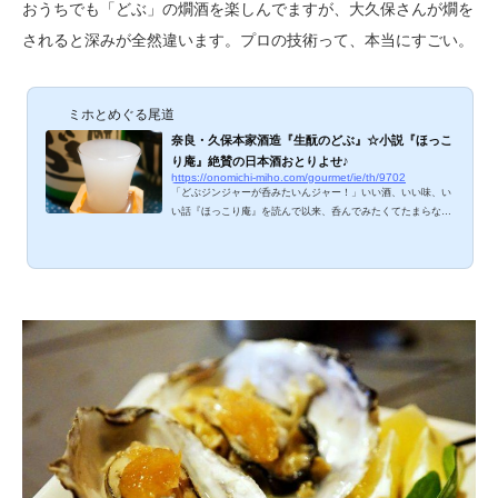
おうちでも「どぶ」の燗酒を楽しんでますが、大久保さんが燗を
されると深みが全然違います。プロの技術って、本当にすごい。
ミホとめぐる尾道
奈良・久保本家酒造『生酛のどぶ』☆小説『ほっこ
り庵』絶賛の日本酒おとりよせ♪
https://onomichi-miho.com/gourmet/ie/th/9702
「どぶジンジャーが呑みたいんジャー！」いい酒、いい味、い
い話『ほっこり庵』を読んで以来、呑んでみたくてたまらなく
なったお酒No.１が『生もとのどぶ』。日本酒を割るだけなら
家でも再現できるかしらと、おとりよせしてみました。先に言
っておきます。このお酒は、危険です。常温、どぶジンジャ
ー、アチチの熱燗、それぞれの美味しさにハマり、一升瓶がす
ぐになくなってしまいそう。 生酛のどぶ 加藤克則杜氏が丹精
こめて醸しておられる日本酒。目の粗いふるいで越して加水
し、瓶詰めしたあと、にごり酒の風味を損なわな...