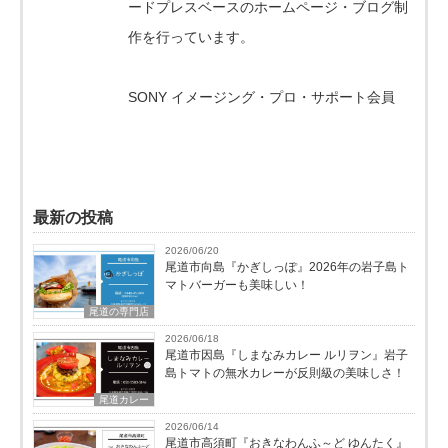
ードプレスベースのホームページ・ブログ制
作を行っています。
SONY イメージング・プロ・サポート会員
最新の投稿
2026/06/20
尾道市向島『かぎしっぽ』2026年の岩子島ト
マトバーガーも美味しい！
尾道の専門店
2026/06/18
尾道市因島『しまなみカレー ルリヲン』岩子
島トマトの無水カレーが反則級の美味しさ！
尾道カレー
2026/06/14
尾道市高須町『おきなわんふ～ど ゆんたく』