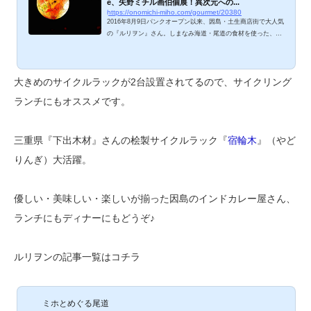
e、矢野ミチル画伯個展！異次元への...
https://onomichi-miho.com/gourmet/20380
2016年8月9日パンクオープン以来、因島・土生商店街で大人気
の『ルリヲン』さん。しまなみ海道・尾道の食材を使った、優
しくて本格的なインド料理が味わえます。「楽しいイベントも
いろいろやっていくよ」とのことで、今回は因島在住の画家、
矢野ミチル画伯の個展を開催！ルリヲン＆ミチルコラボ、味し
大きめのサイクルラックが2台設置されてるので、サイクリング
いインド料理とともにご紹介しますね。 矢野ミチル画伯 個
展 2014年に初めて観たときヒトメボレした矢野ミチル画伯の
ランチにもオススメです。
世界。サイキック似顔絵ハロウィンバージョン！しまなみ海道
の赤い彗星つっくんは、やっぱり赤！...
三重県『下出木材』さんの桧製サイクルラック『
宿輪木
』（やど
りんぎ）大活躍。
優しい・美味しい・楽しいが揃った因島のインドカレー屋さん、
ランチにもディナーにもどうぞ♪
ルリヲンの記事一覧はコチラ
ミホとめぐる尾道