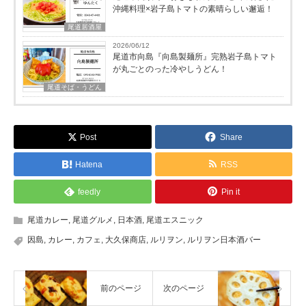
沖縄料理×岩子島トマトの素晴らしい邂逅！
尾道居酒屋
2026/06/12
尾道市向島『向島製麺所』完熟岩子島トマト
が丸ごとのった冷やしうどん！
尾道そば・うどん
Post
Share
Hatena
RSS
feedly
Pin it
尾道カレー
,
尾道グルメ
,
日本酒
,
尾道エスニック
因島
,
カレー
,
カフェ
,
大久保商店
,
ルリヲン
,
ルリヲン日本酒バー
前のページ
次のページ