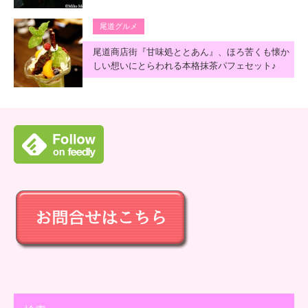
尾道グルメ
尾道商店街『甘味処ととあん』、ほろ苦くも懐か
しい想いにとらわれる本格抹茶パフェセット♪