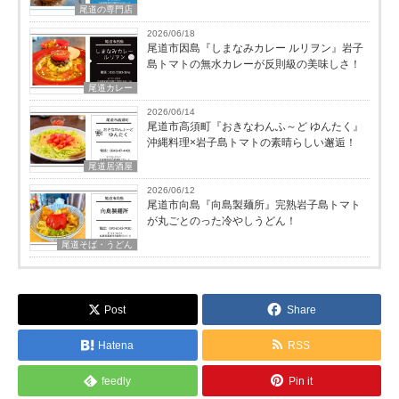
尾道の専門店
2026/06/18
尾道市因島『しまなみカレー ルリヲン』岩子
島トマトの無水カレーが反則級の美味しさ！
尾道カレー
2026/06/14
尾道市高須町『おきなわんふ～ど ゆんたく』
沖縄料理×岩子島トマトの素晴らしい邂逅！
尾道居酒屋
2026/06/12
尾道市向島『向島製麺所』完熟岩子島トマト
が丸ごとのった冷やしうどん！
尾道そば・うどん
Post
Share
Hatena
RSS
feedly
Pin it