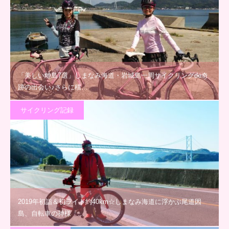
「美しい離島7選」しまなみ海道・岩城島一周サイクリングde奇
跡の出会い♪さらに積…
サイクリング記録
2019年初詣＆初ライド約40km☆しまなみ海道に浮かぶ尾道因
島、自転車の神様「…