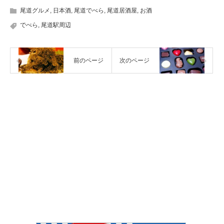
尾道グルメ
,
日本酒
,
尾道でべら
,
尾道居酒屋
,
お酒
でべら
,
尾道駅周辺
前のページ
次のページ