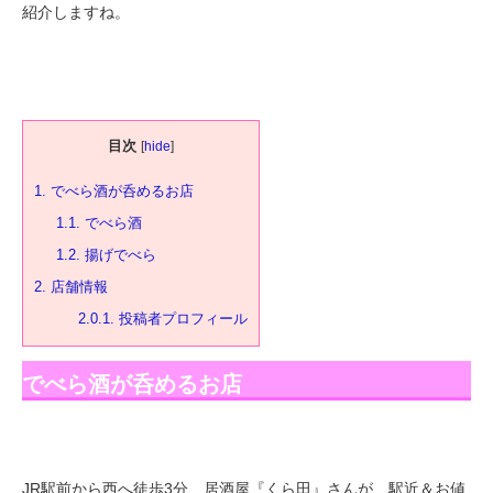
紹介しますね。
目次
[
hide
]
1.
でべら酒が呑めるお店
1.1.
でべら酒
1.2.
揚げでべら
2.
店舗情報
2.0.1.
投稿者プロフィール
でべら酒が呑めるお店
JR駅前から西へ徒歩3分、居酒屋『くら田』さんが、駅近＆お値