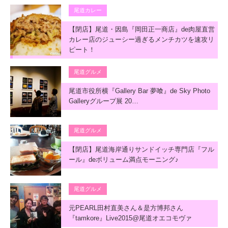
尾道カレー
【閉店】尾道・因島『岡田正一商店』de肉屋直営
カレー店のジューシー過ぎるメンチカツを速攻リ
ピート！
尾道グルメ
尾道市役所横『Gallery Bar 夢喰』de Sky Photo
Galleryグループ展 20…
尾道グルメ
【閉店】尾道海岸通りサンドイッチ専門店『フル
ール』deボリューム満点モーニング♪
尾道グルメ
元PEARL田村直美さん＆是方博邦さん
『tamkore』Live2015@尾道オエコモヴァ