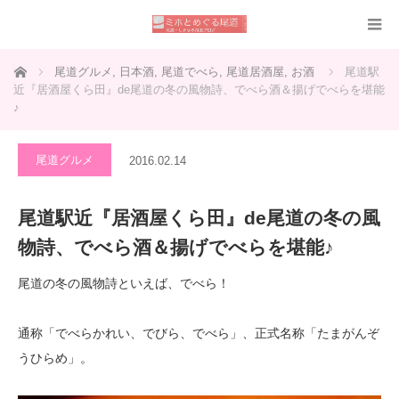
ホーム
尾道グルメ
,
日本酒
,
尾道でべら
,
尾道居酒屋
,
お酒
尾道駅
近『居酒屋くら田』de尾道の冬の風物詩、でべら酒＆揚げでべらを堪能
♪
尾道グルメ
2016.02.14
尾道駅近『居酒屋くら田』de尾道の冬の風
物詩、でべら酒＆揚げでべらを堪能♪
尾道の冬の風物詩といえば、でべら！
通称「でべらかれい、でびら、でべら」、正式名称「たまがんぞ
うひらめ」。