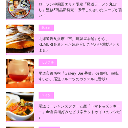
ローソン中四国エリア限定『尾道ラーメン丸ぼ
し』監修3商品新発売！煮干しのきいたスープが旨
い！
北海道
北海道岩見沢市『市川燻製屋本舗』から、
KEMURIをまとった超絶旨いこだわり燻製おとり
よせ♪
カクテル
尾道市役所横『Gallery Bar 夢喰』de白桃、巨峰、
すいか、尾道フルーツのカクテルに舌鼓♪
ワイン
尾道ミーシャンズファーム産「トマト＆ズッキー
ニ」de呑兵衛好みなピリ辛ラタトゥイユのレシピ
♪