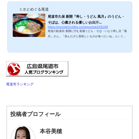
ミホとめぐる尾道
尾道市久保 新開『寿し・うどん 風月』のうどん・
そばは、心癒される優しいお出汁...
https://onomichi-miho.com/gourmet/28198
尾道の歓楽街 新開に佇む老舗うどん・そば・いなり寿し店『風
月』さん。「呑んだ〆に美味しいものが食べたいね」というと
きに、必ず名前があがる人気店です。上品でお出汁がしっかり
したうどん・そばと、甘みのある尾道いなり寿しはテイクアウ
トもOK！呑んだ〆にも呑む前にも、お土産にオススメなお
店、ご紹介しますね。 風月のメニューは？ ビール、いなり寿
し、うどん、そば。お稲荷さんと、うどん・そばはお持ち帰り
も可能です。 風月、ミホが食べたのは？ 「ミホさん、今日は
もう天ぷらが売り切れたんよ」いつ...
尾道市ランキング
投稿者プロフィール
本谷美穂