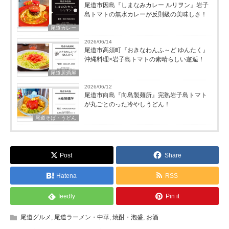
尾道市因島『しまなみカレー ルリヲン』岩子
島トマトの無水カレーが反則級の美味しさ！
尾道カレー
2026/06/14
尾道市高須町『おきなわんふ～ど ゆんたく』
沖縄料理×岩子島トマトの素晴らしい邂逅！
尾道居酒屋
2026/06/12
尾道市向島『向島製麺所』完熟岩子島トマト
が丸ごとのった冷やしうどん！
尾道そば・うどん
Post
Share
Hatena
RSS
feedly
Pin it
尾道グルメ
,
尾道ラーメン・中華
,
焼酎・泡盛
,
お酒