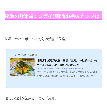
尾道の歓楽街シンガイ(新開)de呑んだシメは
世界一のハイボール＆お好み焼き『玉扇』
ミホとめぐる尾道
【閉店】尾道市久保・新開『玉扇』de世界一のハイ
ボールに酔いしれ、酔いつぶれる夜
https://onomichi-miho.com/gourmet/12153
※2023年に閉店されました※呑兵衛なら、一度は呑んでいただ
きたい。尾道の歓楽街・新開（シンガイ）『玉扇』さんのハイ
ボール！初めて口にした人は「えっ？これって？」と驚くこと
請け合い。何がすごいかは、美味しいお料理とともにご紹介し
ますね。 玉扇のメニューは？ おでん、うどん、お好み焼き、
一品料理の他、ショーケースに当日オススメの海鮮やお肉が並
んでます。ガッツリ食べたいときも、ちびちびつまみながら一
優しい出汁が染みるうどん『風月』
杯やりたいときも、玉扇さんならバッチリ！ 玉扇、ミホが食べ
たのは？ まずはビールでかんぱ...